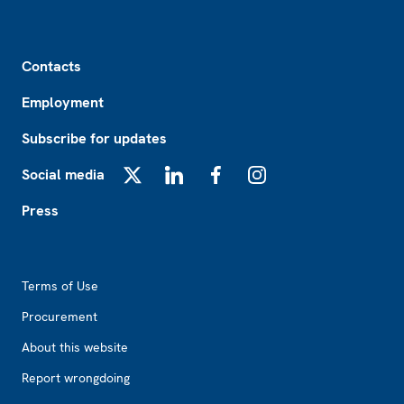
Footer
Contacts
Employment
Subscribe for updates
Social media
X
LinkedIn
Facebook
Instagram
Press
Footer2
Terms of Use
Procurement
About this website
Report wrongdoing