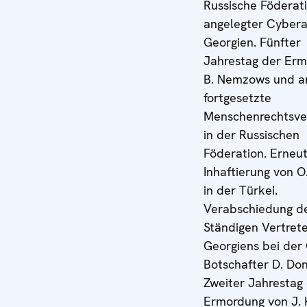
Russische Föderat
angelegter Cyberan
Georgien. Fünfter
Jahrestag der Er
B. Nemzows und a
fortgesetzte
Menschenrechtsve
in der Russischen
Föderation. Erneu
Inhaftierung von O
in der Türkei.
Verabschiedung d
Ständigen Vertret
Georgiens bei der
Botschafter D. Do
Zweiter Jahrestag
Ermordung von J. 