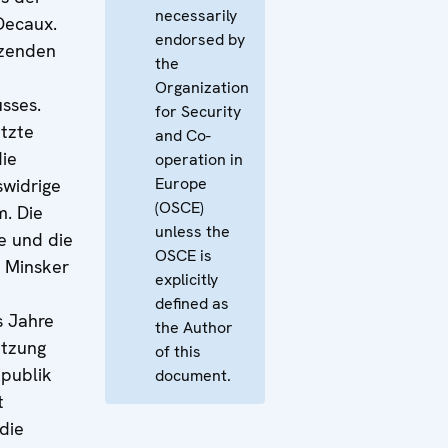
necessarily
Decaux.
endorsed by
tzenden
the
Organization
sses.
for Security
etzte
and Co-
die
operation in
Europe
swidrige
(OSCE)
m. Die
unless the
e und die
OSCE is
e Minsker
explicitly
defined as
s Jahre
the Author
etzung
of this
publik
document.
t
die