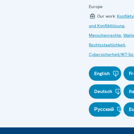
Europe
Our work:
Konflikt
und Konfliktlösung
,
Menschenrechte
,
Wahl
Rechtsstaatlichkeit
,
Cybersicherheit/IKT-Sic
English
Fr
Deutsch
It
Русский
E