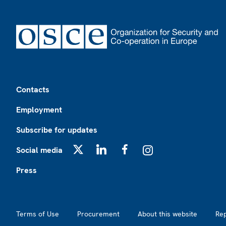
Footer
Contacts
Employment
Subscribe for updates
Social media
X
LinkedIn
Facebook
Instagram
Press
Footer2
Terms of Use
Procurement
About this website
Re