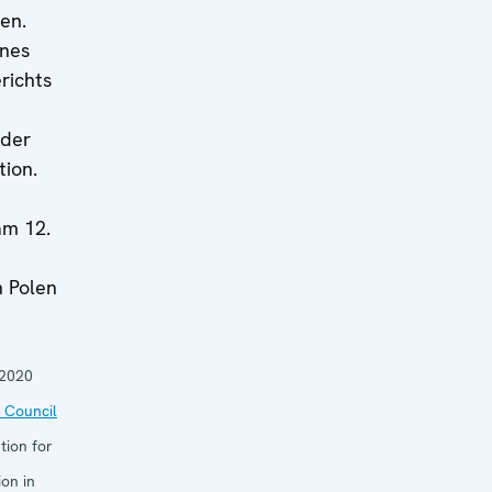
en.
ines
richts
 der
tion.
m 12.
n Polen
 2020
 Council
tion for
on in