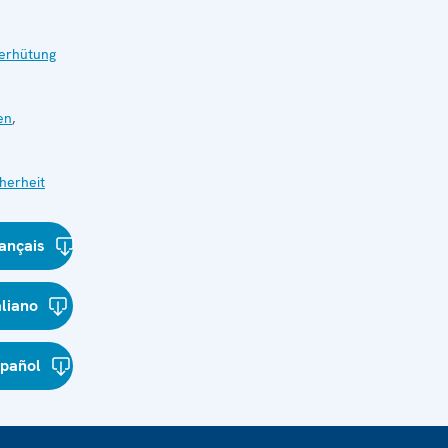
verhütung
en
,
herheit
ançais
aliano
spañol