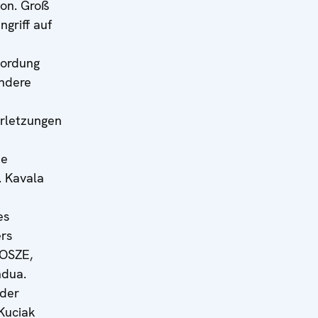
ion. Groß
griff auf
mordung
ndere
rletzungen
te
. Kavala
es
ers
 OSZE,
ndua.
 der
Kuciak