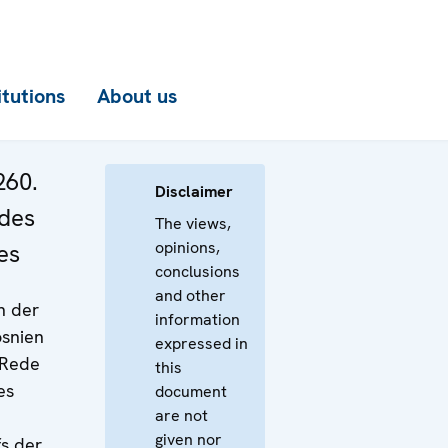
itutions
About us
260.
Disclaimer
 des
The views,
opinions,
es
conclusions
and other
n der
information
osnien
expressed in
 Rede
this
es
document
are not
given nor
fs der