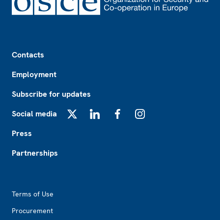
Footer
Contacts
Employment
Subscribe for updates
Social media
X
LinkedIn
Facebook
Instagram
Press
Partnerships
Footer2
Terms of Use
Procurement