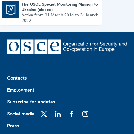
The OSCE Special Monitoring Mission to
Ukraine (closed)
The OSCE Special Monitoring Mission to Ukraine (closed)
Active from 21 March 2014 to 31 March
2022
Footer
Contacts
Employment
Subscribe for updates
Social media
X
LinkedIn
Facebook
Instagram
Press