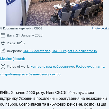
© Костянтин Чернічкін / ОБСЄ
Photo details
Дата:
21 January 2020
Place:
КИЇВ
Джерело:
OSCE Secretariat
,
OSCE Project Co-ordinator in
Ukraine (closed)
Fields of work:
Контроль над озброєннями
,
Реформування та
співробітництво у безпековому секторі
КИЇВ, 21 січня 2020 року. Нині ОБСЄ збільшує свою
підтримку України в посиленні її реагування на незаконний
обіг зброї, боєприпасів та вибухових речовин, розпочавши