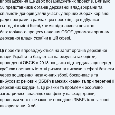
впровадження ще двох позабюджетних проектів. Близько
50 представників органів державної влади України та
спільноти донорів узяли участь у перших зборах Керівної
ради програми в рамках цих проектів, що відбулися
сьогодні в місті Києві, якими відзначився початок
багаторічного процесу надання ОБСЄ допомоги органам
державної влади України в цій сфері.
Ці проекти впроваджуються на запит органів державної
влади України та базуються на результатах оцінки,
проведеної ОБСЄ в 2018 році, яка підтвердила, що перед
країною постають істотні ризики та виклики в сфері безпеки
через поширення незаконних зброї, боєприпасів та
вибухових речовин (ЗБВР) в межах країни та при перетині її
державних кордонів. Ці ризики та проблеми особливо
загострилися внаслідок конфлікту на сході країни,
проявами чого є незаконне володіння ЗБВР, їх незаконні
використання й обіг.