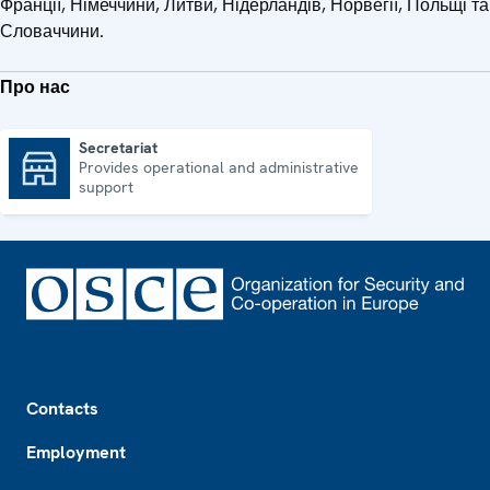
Франції, Німеччини, Литви, Нідерландів, Норвегії, Польщі та
Словаччини.
Про нас
Secretariat
Provides operational and administrative
Secretariat
support
Footer
Contacts
Employment