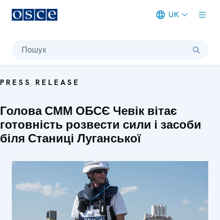
UK
Meta navigation
Пошук
PRESS RELEASE
Голова СММ ОБСЄ Чевік вітає
готовність розвести сили і засоби
біля Станиці Луганської