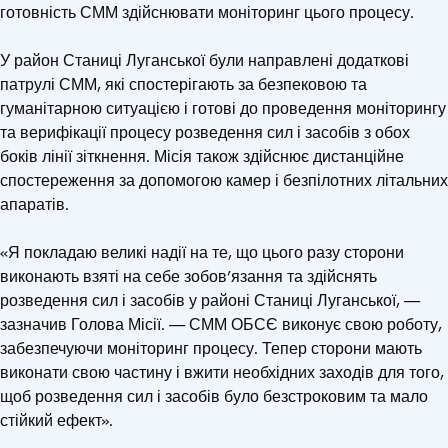
готовність СММ здійснювати моніторинг цього процесу.
У район Станиці Луганської були направлені додаткові
патрулі СММ, які спостерігають за безпековою та
гуманітарною ситуацією і готові до проведення моніторингу
та верифікації процесу розведення сил і засобів з обох
боків лінії зіткнення. Місія також здійснює дистанційне
спостереження за допомогою камер і безпілотних літальних
апаратів.
«Я покладаю великі надії на те, що цього разу сторони
виконають взяті на себе зобов’язання та здійснять
розведення сил і засобів у районі Станиці Луганської, —
зазначив Голова Місії. — СММ ОБСЄ виконує свою роботу,
забезпечуючи моніторинг процесу. Тепер сторони мають
виконати свою частину і вжити необхідних заходів для того,
щоб розведення сил і засобів було безстроковим та мало
стійкий ефект».