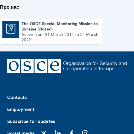
Про нас
The OSCE Special Monitoring Mission to
Ukraine (closed)
The OSCE Special Monitoring Mission to Ukraine (closed)
Active from 21 March 2014 to 31 March
2022
Footer
Contacts
Employment
Subscribe for updates
Social media
X
LinkedIn
Facebook
Instagram