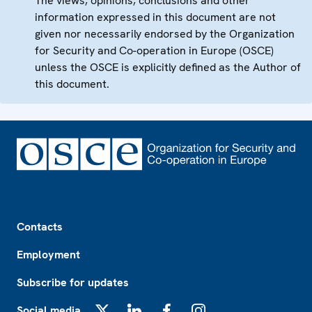
The views, opinions, conclusions and other
information expressed in this document are not
given nor necessarily endorsed by the Organization
for Security and Co-operation in Europe (OSCE)
unless the OSCE is explicitly defined as the Author of
this document.
Footer
Contacts
Employment
Subscribe for updates
Social media
X
LinkedIn
Facebook
Instagram