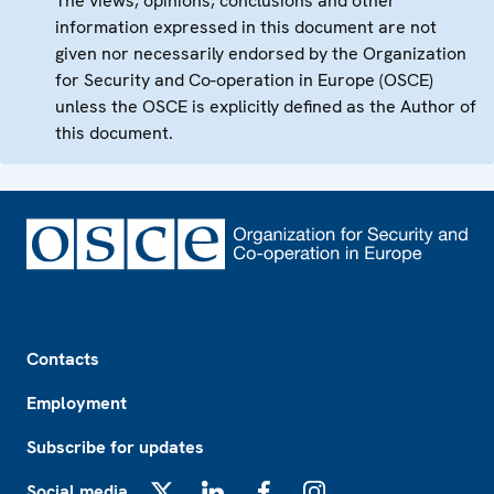
The views, opinions, conclusions and other
information expressed in this document are not
given nor necessarily endorsed by the Organization
for Security and Co-operation in Europe (OSCE)
unless the OSCE is explicitly defined as the Author of
this document.
Footer
Contacts
Employment
Subscribe for updates
Social media
X
LinkedIn
Facebook
Instagram