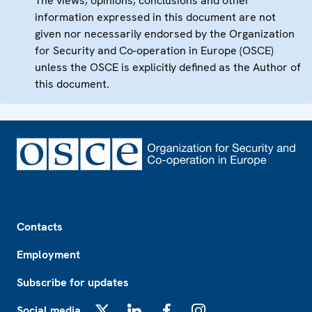
The views, opinions, conclusions and other
information expressed in this document are not
given nor necessarily endorsed by the Organization
for Security and Co-operation in Europe (OSCE)
unless the OSCE is explicitly defined as the Author of
this document.
Footer
Contacts
Employment
Subscribe for updates
Social media
X
LinkedIn
Facebook
Instagram