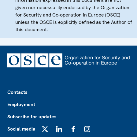
information expressed in this document are not
given nor necessarily endorsed by the Organization
for Security and Co-operation in Europe (OSCE)
unless the OSCE is explicitly defined as the Author of
this document.
Footer
Contacts
Employment
Subscribe for updates
Social media
X
LinkedIn
Facebook
Instagram