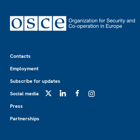
Footer
Contacts
Employment
Subscribe for updates
Social media
X
LinkedIn
Facebook
Instagram
Press
Partnerships