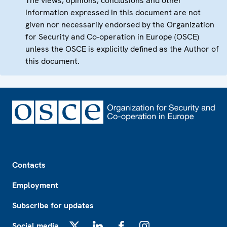
The views, opinions, conclusions and other
information expressed in this document are not
given nor necessarily endorsed by the Organization
for Security and Co-operation in Europe (OSCE)
unless the OSCE is explicitly defined as the Author of
this document.
Footer
Contacts
Employment
Subscribe for updates
Social media
X
LinkedIn
Facebook
Instagram