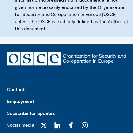
information expressed in this document are not
given nor necessarily endorsed by the Organization
for Security and Co-operation in Europe (OSCE)
unless the OSCE is explicitly defined as the Author of
this document.
Footer
Contacts
Employment
Subscribe for updates
Social media
X
LinkedIn
Facebook
Instagram