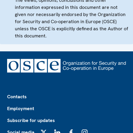
The views, opinions, conclusions and other
information expressed in this document are not
given nor necessarily endorsed by the Organization
for Security and Co-operation in Europe (OSCE)
unless the OSCE is explicitly defined as the Author of
this document.
Footer
Contacts
Employment
Subscribe for updates
Social media
X
LinkedIn
Facebook
Instagram