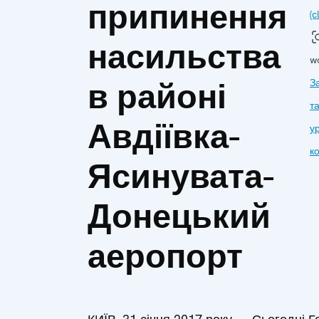
припинення
(c
насильства
w
в районі
З
т
Авдіївка-
у
к
Ясинувата-
Донецький
аеропорт