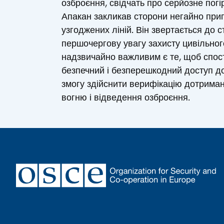
озброєння, свідчать про серйозне погі
Апакан закликав сторони негайно прип
узгоджених ліній. Він звертається до
першочергову увагу захисту цивільног
надзвичайно важливим є те, щоб спо
безпечний і безперешкодний доступ д
змогу здійснити верифікацію дотрима
вогню і відведення озброєння.
Footer