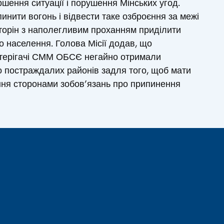
ршення ситуації і порушення Мінських угод.
инити вогонь і відвести таке озброєння за межі
 сторін з наполегливим проханням приділити
о населення. Голова Місії додав, що
стерігачі СММ ОБСЄ негайно отримали
о постраждалих районів задля того, щоб мати
ння сторонами зобов’язань про припинення