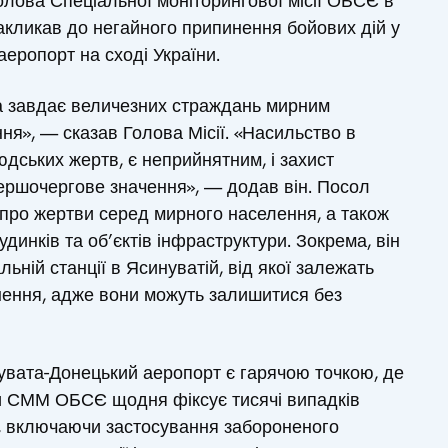
олова Спеціальної моніторингової місії ОБСЄ в
акликав до негайного припинення бойових дій у
аеропорт на сході України.
яка завдає величезних страждань мирним
ня», — сказав Голова Місії. «Насильство в
дських жертв, є неприйнятним, і захист
ершочергове значення», — додав він. Посол
ро жертви серед мирного населення, а також
инків та об’єктів інфраструктури. Зокрема, він
ній станції в Ясинуватій, від якої залежать
кнення, адже вони можуть залишитися без
увата-Донецький аеропорт є гарячою точкою, де
оли СММ ОБСЄ щодня фіксує тисячі випадків
 включаючи застосування забороненого