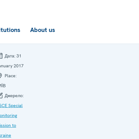
itutions
About us
Дата:
31
anuary 2017
Place:
ИЇВ
Джерело:
SCE Special
onitoring
ssion to
kraine