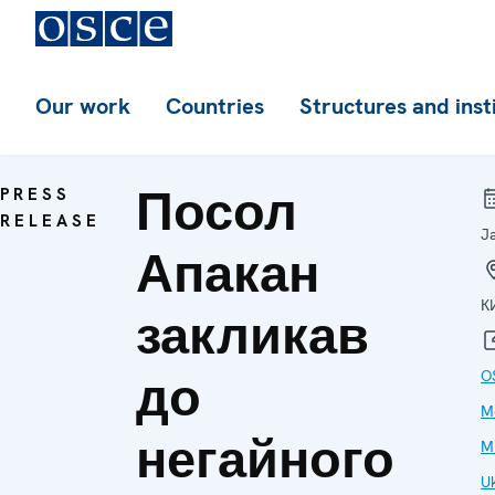
Our work
Countries
Structures and inst
Посол
PRESS
RELEASE
J
Апакан
К
закликав
до
O
M
негайного
Mi
U