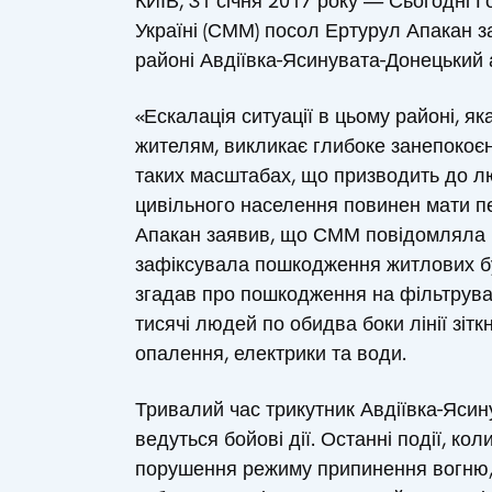
КИЇВ, 31 січня 2017 року — Сьогодні Г
Україні (СММ) посол Ертурул Апакан з
районі Авдіївка-Ясинувата-Донецький 
«Ескалація ситуації в цьому районі, 
жителям, викликає глибоке занепокоєн
таких масштабах, що призводить до лю
цивільного населення повинен мати п
Апакан заявив, що СММ повідомляла п
зафіксувала пошкодження житлових буд
згадав про пошкодження на фільтруваль
тисячі людей по обидва боки лінії зіт
опалення, електрики та води.
Тривалий час трикутник Авдіївка-Ясин
ведуться бойові дії. Останні події, к
порушення режиму припинення вогню,