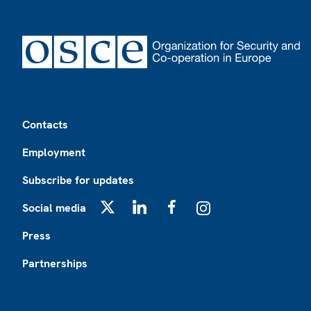
Footer
Contacts
Employment
Subscribe for updates
Social media
X
LinkedIn
Facebook
Instagram
Press
Partnerships