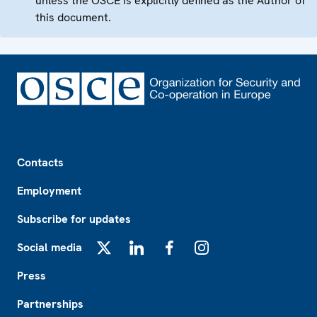
unless the OSCE is explicitly defined as the Author of
this document.
Footer
Contacts
Employment
Subscribe for updates
Social media
X
LinkedIn
Facebook
Instagram
Press
Partnerships