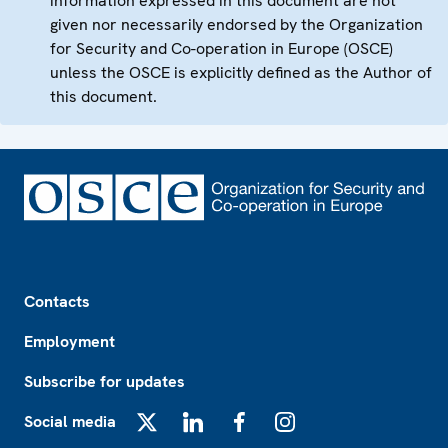
information expressed in this document are not
given nor necessarily endorsed by the Organization
for Security and Co-operation in Europe (OSCE)
unless the OSCE is explicitly defined as the Author of
this document.
Footer
Contacts
Employment
Subscribe for updates
Social media
X
LinkedIn
Facebook
Instagram