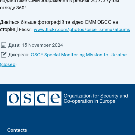
надаватиме СММ зображення в режимі 24/7, з кутом
огляду 360°.
Дивіться більше фотографій та відео СММ ОБСЄ на
сторінці Flickr:
www.flickr.com/photos/osce_smmu/albums
Дата:
15 November 2024
Джерело:
OSCE Special Monitoring Mission to Ukraine
(closed)
Footer
Contacts