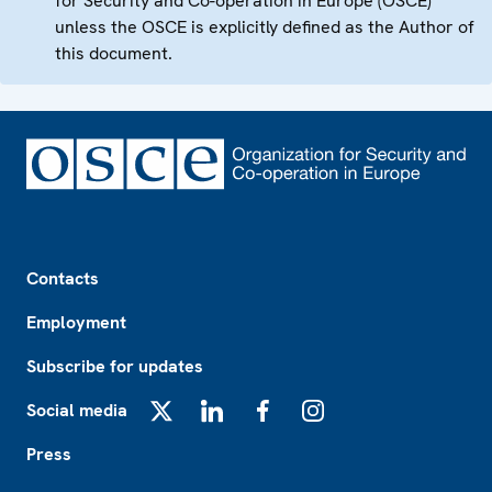
for Security and Co-operation in Europe (OSCE)
unless the OSCE is explicitly defined as the Author of
this document.
Footer
Contacts
Employment
Subscribe for updates
Social media
X
LinkedIn
Facebook
Instagram
Press