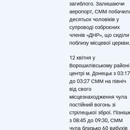
загиблого. Залишаючи
аеропорт, СММ побачил
десятьох чоловіків у
супроводі озброєних
членів «ДНР», що сиділи
поблизу місцевої церкви.
12 квітня у
Ворошилівському районі
центрі м. Донецьк з 03:17
до 03:27 СММ на північ
від свого
місцезнаходження чула
постійний вогонь зі
стрілецької зброї. Пізніш
з 08:45 до 09:30, СММ
чула близько 60 вибухів