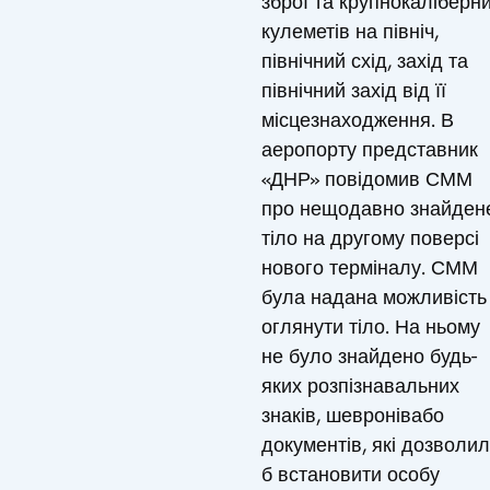
зброї та крупнокаліберн
кулеметів на північ,
північний схід, захід та
північний захід від її
місцезнаходження. В
аеропорту представник
«ДНР» повідомив СММ
про нещодавно знайден
тіло на другому поверсі
нового терміналу. СММ
була надана можливість
оглянути тіло. На ньому
не було знайдено будь-
яких розпізнавальних
знаків, шевронівабо
документів, які дозволи
б встановити особу