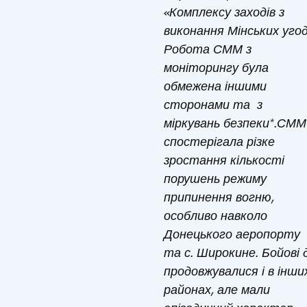
«Комплексу заходів з
виконання Мінських угод
Робота СММ з
моніторингу була
обмежена іншими
сторонами та з
міркувань безпеки*.СММ
спостерігала різке
зростання кількості
порушень режиму
припинення вогню,
особливо навколо
Донецького аеропорту
та с. Широкине. Бойові д
продовжувалися і в інши
районах, але мали