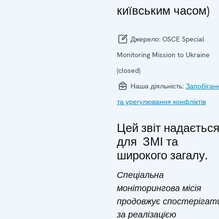
київським часом)
Джерело:
OSCE Special
Monitoring Mission to Ukraine
(closed)
Наша діяльність:
Запобіган
та урегулювання конфліктів
Цей звіт надаєтьс
для ЗМІ та
широкого загалу.
Спеціальна
моніторингова місія
продовжує спостерігат
за реалізацією