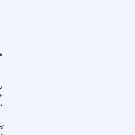
а
о
ч-
д
ої