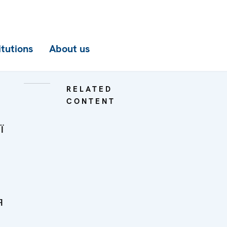
itutions
About us
RELATED
CONTENT
ї
я