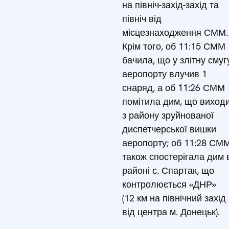
на північ-захід-захід та
північ від
місцезнаходження СММ.
Крім того, об 11:15 СММ
бачила, що у злітну смуг
аеропорту влучив 1
снаряд, а об 11:26 СММ
помітила дим, що виход
з району зруйнованої
диспетчерської вишки
аеропорту; об 11:28 СМ
також спостерігала дим 
районі с. Спартак, що
контролюється «ДНР»
(12 км на північний захід
від центра м. Донецьк).