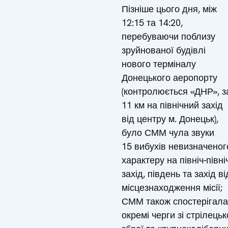
Пізніше цього дня, між
12:15 та 14:20,
перебуваючи поблизу
зруйнованої будівлі
нового терміналу
Донецького аеропорту
(контролюється «ДНР», з
11 км на північний захід
від центру м. Донецьк),
було СММ чула звуки
15 вибухів невизначеног
характеру на північ-півні
захід, південь та захід ві
місцезнаходження місії;
СММ також спостерігала
окремі черги зі стрілецьк