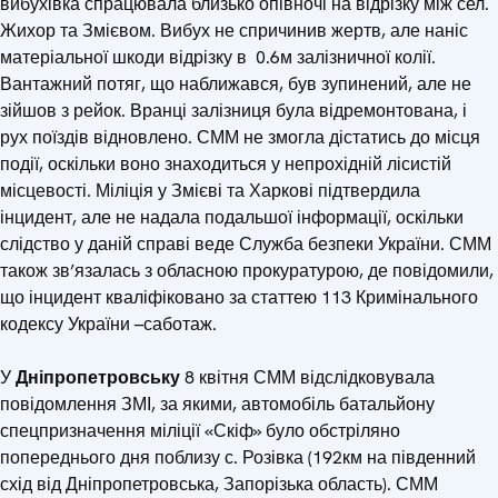
вибухівка спрацювала близько опівночі на відрізку між сел.
Жихор та Змієвом. Вибух не спричинив жертв, але наніс
матеріальної шкоди відрізку в 0.6м залізничної колії.
Вантажний потяг, що наближався, був зупинений, але не
зійшов з рейок. Вранці залізниця була відремонтована, і
рух поїздів відновлено. СММ не змогла дістатись до місця
події, оскільки воно знаходиться у непрохідній лісистій
місцевості. Міліція у Змієві та Харкові підтвердила
інцидент, але не надала подальшої інформації, оскільки
слідство у даній справі веде Служба безпеки України. СММ
також зв’язалась з обласною прокуратурою, де повідомили,
що інцидент кваліфіковано за статтею 113 Кримінального
кодексу України –саботаж.
У
Дніпропетровську
8 квітня СММ відслідковувала
повідомлення ЗМІ, за якими, автомобіль батальйону
спецпризначення міліції «Скіф» було обстріляно
попереднього дня поблизу с. Розівка (192км на південний
схід від Дніпропетровська, Запорізька область). СММ