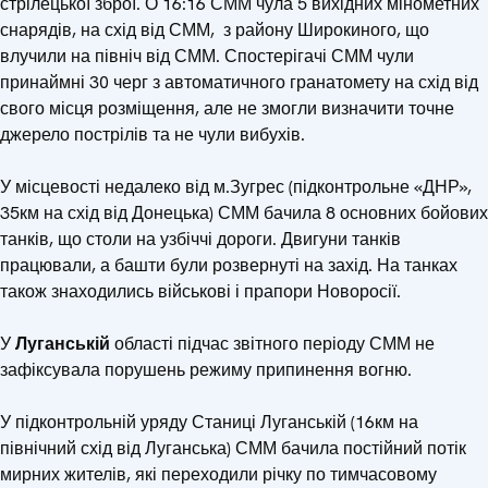
стрілецької зброї. О 16:16 СММ чула 5 вихідних мінометних
снарядів, на схід від СММ, з району Широкиного, що
влучили на північ від СММ. Спостерігачі СММ чули
принаймні 30 черг з автоматичного гранатомету на схід від
свого місця розміщення, але не змогли визначити точне
джерело пострілів та не чули вибухів.
У місцевості недалеко від м.Зугрес (підконтрольне «ДНР»,
35км на схід від Донецька) СММ бачила 8 основних бойових
танків, що столи на узбіччі дороги. Двигуни танків
працювали, а башти були розвернуті на захід. На танках
також знаходились військові і прапори Новоросії.
У
Луганській
області підчас звітного періоду СММ не
зафіксувала порушень режиму припинення вогню.
У підконтрольній уряду Станиці Луганській (16км на
північний схід від Луганська) СММ бачила постійний потік
мирних жителів, які переходили річку по тимчасовому