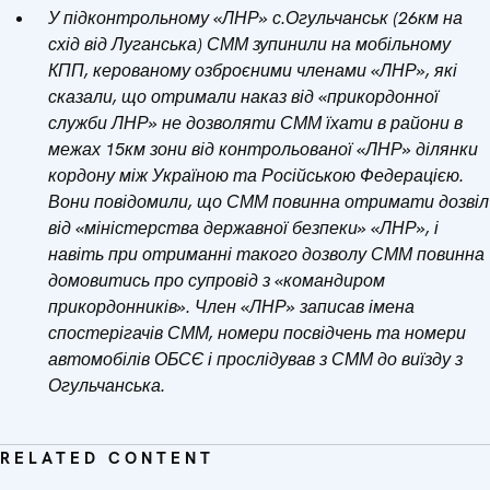
У підконтрольному «ЛНР» с.Огульчанськ (26км на
схід від Луганська) СММ зупинили на мобільному
КПП, керованому озброєними членами «ЛНР», які
сказали, що отримали наказ від «прикордонної
служби ЛНР» не дозволяти СММ їхати в райони в
межах 15км зони від контрольованої «ЛНР» ділянки
кордону між Україною та Російською Федерацією.
Вони повідомили, що СММ повинна отримати дозвіл
від «міністерства державної безпеки» «ЛНР», і
навіть при отриманні такого дозволу СММ повинна
домовитись про супровід з «командиром
прикордонників». Член «ЛНР» записав імена
спостерігачів СММ, номери посвідчень та номери
автомобілів ОБСЄ і прослідував з СММ до виїзду з
Огульчанська.
RELATED CONTENT