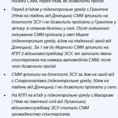
поїздки СММ, перед тим, як дозволити проїзд.
Перед в’їздом у підконтрольне уряду с.Гранітне
(59км на південь від Донецька) СММ зупинили на
блокпості ЗСУ і не дозволили проїхати у Гранітне у
зв’язку зі станом безпеки у селі. Після годинного
очікування СММ проїхала у смт Мирне
(підконтрольне уряду, 62км на південний захід від
Донецька). За 1 км до Мирного СММ зупинили на
КПП 2 військовослужбовці ЗСУ, які записали імена
спостерігачів та номера автомобілів СММ, після
чого дозволили проїзд.
СММ зупинили на блокпості ЗСУ за 3км на захід від
с.Старогнатівка (підконтрольне уряду, 50км на
південь від Донецька) і не дозволили проїхати у село.
На КПП на в’їзді у підконтрольне уряду с.Макарове
(19км на північний схід від Луганська)
військовослужбовці ЗСУ спитали СММ
громадянство спостерігачів.