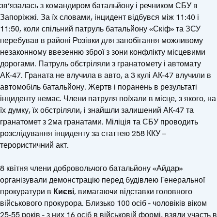
зв’язалась з командиром батальйону і речником СБУ в
Запоріжжі. За їх словами, інцидент відбувся між 11:40 і
11:50, коли спільний патруль батальйону «Скіф» та ЗСУ
перебував в районі Розівки для запобігання можливому
незаконному ввезенню зброї з зони конфлікту місцевими
дорогами. Патруль обстріляли з гранатомету і автомату
АК-47. Граната не влучила в авто, а 3 кулі АК-47 влучили в
автомобіль батальйону. Жертв і поранень в результаті
інциденту немає. Члени патруля поїхали в місце, з якого, на
їх думку, їх обстріляли, і знайшли залишений АК-47 та
гранатомет з 2ма гранатами. Міліція та СБУ проводить
розслідування інциденту за статтею 258 ККУ –
терористичний акт.
8 квітня члени добровольчого батальйону «Айдар»
організували демонстрацію перед будівлею Генеральної
прокуратури в
Києві
, вимагаючи відставки головного
військового прокурора. Близько 100 осіб - чоловіків віком
25-55 років - з них 16 осіб в військовій формі, взяли участь в