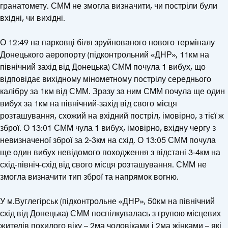
гранатомету. СММ не змогла визначити, чи постріли були
вхідні, чи вихідні.
О 12:49 на парковці біля зруйнованого нового терміналу
Донецького аеропорту (підконтрольний «ДНР», 11км на
північний захід від Донецька) СММ почула 1 вибух, що
відповідає вихідному мінометному пострілу середнього
калібру за 1км від СММ. Зразу за ним СММ почула ще один
вибух за 1км на північний-захід від свого місця
розташування, схожий на вхідний постріл, імовірно, з тієї ж
зброї. О 13:01 СММ чула 1 вибух, імовірно, вхідну чергу з
невизначеної зброї за 2-3км на схід. О 13:05 СММ почула
ще один вибух невідомого походження з відстані 3-4км на
схід-північ-схід від свого місця розташування. СММ не
змогла визначити тип зброї та напрямок вогню.
У м.Вуглегірськ (підконтрольне «ДНР», 50км на північний
схід від Донецька) СММ поспілкувалась з групою місцевих
жителів похилого віку – 2ма чоловіками і 2ма жінками – які