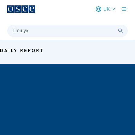
UK
Meta navigation
Пошук
DAILY REPORT