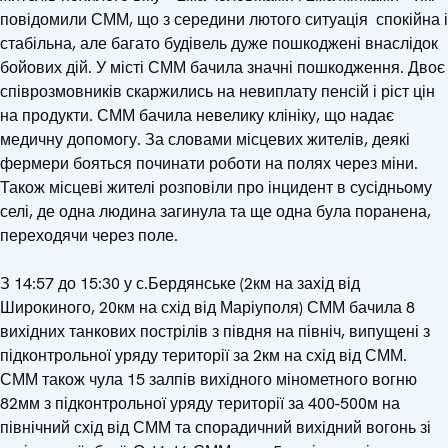
повідомили СММ, що з середини лютого ситуація спокійна і
стабільна, але багато будівель дуже пошкоджені внаслідок
бойових дій. У місті СММ бачила значні пошкодження. Двоє
співрозмовників скаржились на невиплату пенсій і ріст цін
на продукти. СММ бачила невелику клініку, що надає
медичну допомогу. За словами місцевих жителів, деякі
фермери бояться починати роботи на полях через міни.
Також місцеві жителі розповіли про інцидент в сусідньому
селі, де одна людина загинула та ще одна була поранена,
переходячи через поле.
З 14:57 до 15:30 у с.Бердянське (2км на захід від
Широкиного, 20км на схід від Маріуполя) СММ бачила 8
вихідних танкових пострілів з півдня на північ, випущені з
підконтрольної уряду території за 2км на схід від СММ.
СММ також чула 15 залпів вихідного мінометного вогню
82мм з підконтрольної уряду території за 400-500м на
північний схід від СММ та спорадичний вихідний вогонь зі