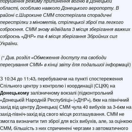
порушення режиму припинення вогню в Донецькій
області, особливо навколо Донецького аеропорту. В
районі с.Широкине СММ спостерігала спорадичні
перестрілки з мінометів, стрілецької зброї та легкого
озброєння. СММ знову відвідала 3 місця зберігання важких
озброєнь «ДНР» та 4 місця зберігання Збройних сил
України.
(
*
Див. розділ «Обмеження доступу та свободи
пересування СММ» в кінці звіту для подальшої інформації)
З 10:34 до 11:43, перебуваючи на пункті спостереження
Спільного центру з контролю і координації (СЦКК) на
Донецькому
залізничному вокзалі (підконтрольний
«Донецькій Народній Республіці» («ДНР»), 8км на північний
захід від центру Донецька) СММ чула 40 вибухів за 3-6км на
захід-північ-захід від свого місця розташування. СММ не
змогла визначити тип зброї для всіх вибухів, але, за оцінкою
СММ, більшість з них спричинені чергами з автоматичного