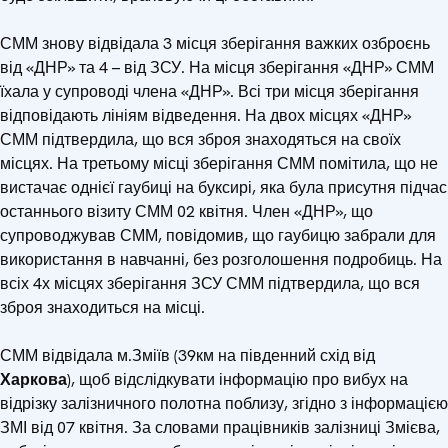
СММ знову відвідала 3 місця зберігання важких озброєнь
від «ДНР» та 4 – від ЗСУ. На місця зберігання «ДНР» СММ
їхала у супроводі члена «ДНР». Всі три місця зберігання
відповідають лініям відведення. На двох місцях «ДНР»
СММ підтвердила, що вся зброя знаходяться на своїх
місцях. На третьому місці зберігання СММ помітила, що не
вистачає однієї гаубиці на буксирі, яка була присутня підчас
останнього візиту СММ 02 квітня. Член «ДНР», що
супроводжував СММ, повідомив, що гаубицю забрали для
використання в навчанні, без розголошення подробиць. На
всіх 4х місцях зберігання ЗСУ СММ підтвердила, що вся
зброя знаходиться на місці.
СММ відвідала м.Зміїв (39км на південний схід від
Харкова
), щоб відслідкувати інформацію про вибух на
відрізку залізничного полотна поблизу, згідно з інформацією
ЗМІ від 07 квітня. За словами працівників залізниці Змієва,