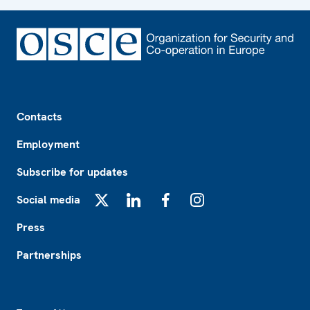
Footer
Contacts
Employment
Subscribe for updates
Social media
X
LinkedIn
Facebook
Instagram
Press
Partnerships
Footer2