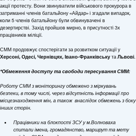
акції протесту. Вони звинуватили військового прокурора в
затриманні членів батальйону «Айдар» і згадали випадок,
коли 5 членів батальйону були обвинувачені в
дезертирстві. Захід пройшов мирно, в присутності 3х
працівників міліції.
СММ продовжує спостерігати за розвитком ситуації у
Херсоні, Одесі, Чернівцях, Івано-Франківську
та
Львові
.
*Обмеження доступу та свободи пересування СММ:
Роботу СММ з моніторингу обмежено з міркувань
безпеки, в тому числі, через відсутність інформації про
місцезнаходження мін, а також
внаслідок обмежень з боку
інших сторін.
Працівники на блокпості ЗСУ у м.Волноваха
спитали імена, громадянство, маршрут та мету