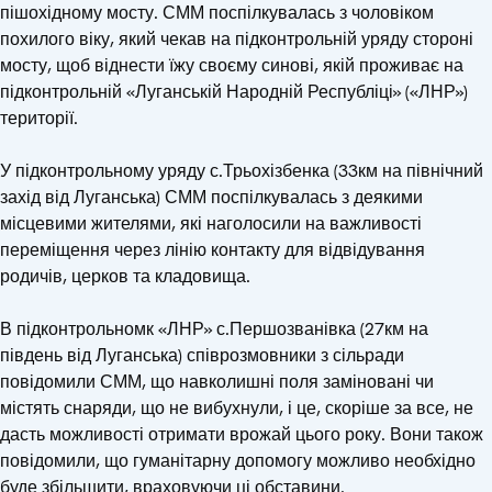
пішохідному мосту. СММ поспілкувалась з чоловіком
похилого віку, який чекав на підконтрольній уряду стороні
мосту, щоб віднести їжу своєму синові, якій проживає на
підконтрольній «Луганській Народній Республіці» («ЛНР»)
території.
У підконтрольному уряду с.Трьохізбенка (33км на північний
захід від Луганська) СММ поспілкувалась з деякими
місцевими жителями, які наголосили на важливості
переміщення через лінію контакту для відвідування
родичів, церков та кладовища.
В підконтрольномк «ЛНР» с.Першозванівка (27км на
південь від Луганська) співрозмовники з сільради
повідомили СММ, що навколишні поля заміновані чи
містять снаряди, що не вибухнули, і це, скоріше за все, не
дасть можливості отримати врожай цього року. Вони також
повідомили, що гуманітарну допомогу можливо необхідно
буде збільшити, враховуючи ці обставини.