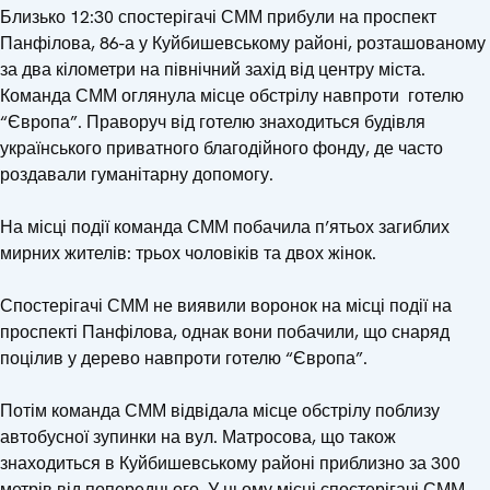
Близько 12:30 спостерігачі СММ прибули на проспект
Панфілова, 86-а у Куйбишевському районі, розташованому
за два кілометри на північний захід від центру міста.
Команда СММ оглянула місце обстрілу навпроти готелю
“Європа”. Праворуч від готелю знаходиться будівля
українського приватного благодійного фонду, де часто
роздавали гуманітарну допомогу.
На місці події команда СММ побачила п’ятьох загиблих
мирних жителів: трьох чоловіків та двох жінок.
Спостерігачі СММ не виявили воронок на місці події на
проспекті Панфілова, однак вони побачили, що снаряд
поцілив у дерево навпроти готелю “Європа”.
Потім команда СММ відвідала місце обстрілу поблизу
автобусної зупинки на вул. Матросова, що також
знаходиться в Куйбишевському районі приблизно за 300
метрів від попереднього. У цьому місці спостерігачі СММ