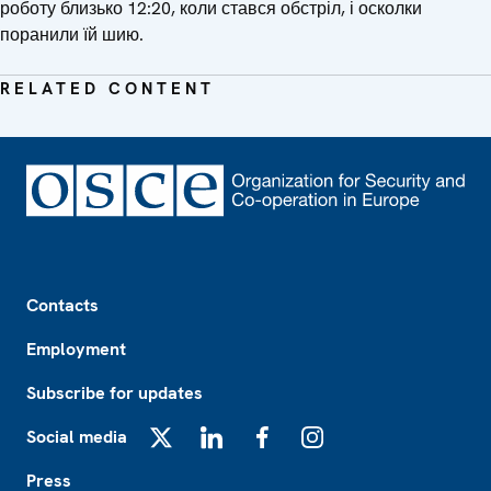
роботу близько 12:20, коли стався обстріл, і осколки
поранили їй шию.
RELATED CONTENT
Footer
Contacts
Employment
Subscribe for updates
Social media
X
LinkedIn
Facebook
Instagram
Press