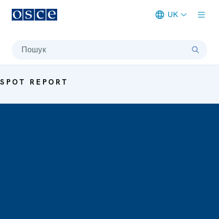
UK
Meta navigation
Пошук
SPOT REPORT