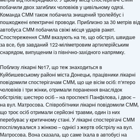
побачили двох загиблих чоловіків у цивільному одязі.
Команда СММ також побачила знищений тролейбус і
пошкоджені електричні проводи. Приблизно за 30 метрів від
автобуса СММ побачила свіжі місця ударів ракет.
Спостереження СММ вказують на те, що обстріл, швидше
за все, був завданий 122-міліметровим артилерійським
снарядом, випущеним із північно-західного напрямку.
Поблизу лікарні №17, що теж знаходиться в
Куйбишевському районі міста Донецьк, працівники лікарні
повідомили спостерігачам СММ, що ще вісім осіб: п’ятеро
чоловіків і три жінки, отримали поранення внаслідок
обстрілів; шестеро осіб – на проспекті Панфілова, і двоє –
на вул. Матросова. Співробітники лікарні повідомили СММ,
що троє осіб отримали серйозні травми, один із них
перебуває у критичному стані. У лікарні спостерігачі СММ
поспілкувалися з жінкою – однієї з жертв обстрілу на вул.
Матросова. Вона сказала, що саме їхала в автобусі на