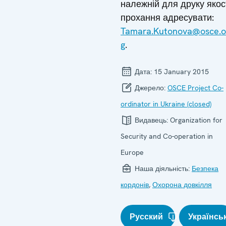
належній для друку якос
прохання адресувати:
Tamara.Kutonova@osce.o
g
.
Дата:
15 January 2015
Джерело:
OSCE Project Co-
ordinator in Ukraine (closed)
Видавець:
Organization for
Security and Co-operation in
Europe
Наша діяльність:
Безпека
кордонів
,
Охорона довкілля
Русский
Українсь