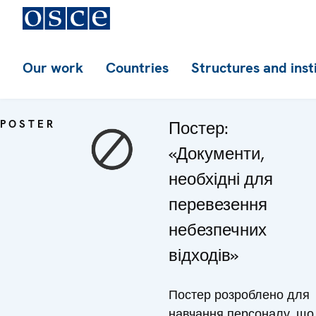
Our work
Countries
Structures and inst
POSTER
Постер:
«Документи,
необхідні для
перевезення
небезпечних
відходів»
Постер розроблено для
навчання персоналу, що