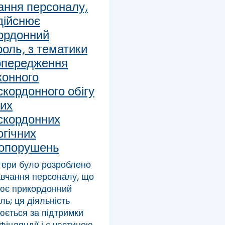
ання персоналу,
дійснює
ордонний
роль, з тематики
опередження
конного
скордонного обігу
ших
скордонних
огічних
опорушень
тери було розроблено
авчання персоналу, що
нює прикордонний
ль; ця діяльність
юється за підтримки
Фінляндії і є частиною