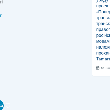
ті
проек
«Попе
r
транск
транск
правоп
російс
мовам
належн
прохан
Tamara
13 Jun
ка