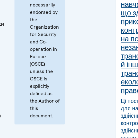
навч
necessarily
що з
endorsed by
the
прик
ки
Organization
конт
for Security
на п
and Co-
неза
operation in
тран
Europe
й ін
(OSCE)
unless the
тран
OSCE is
екол
explicitly
прав
defined as
Ці пос
the Author of
для н
this
а
здійс
document.
контро
здійсн
уряду 