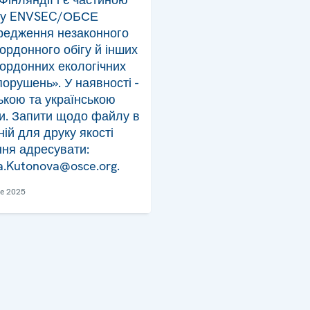
ту ENVSEC/ОБСЕ
редження незаконного
ордонного обігу й інших
ордонних екологічних
орушень». У наявності -
ькою та українською
и. Запити щодо файлу в
ій для друку якості
ня адресувати:
.Kutonova@osce.org.
e 2025