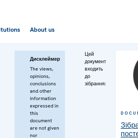
itutions
About us
Цей
Дисклеймер
документ
The views,
входить
opinions,
до
conclusions
зібрання:
and other
information
expressed in
this
DOCU
document
Зібра
are not given
пост
nor