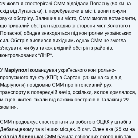
29 жовтня спостерігачі СMM відвідали Попасну (80 км на
схід від Луганська), і, перебуваючи в місті, вони почули
звуки обстрілу. Залишивши місто, СMM змогла встановити,
що тривалий обстріл надходив зі сторони міст Золотого і
Попасної, обидва знаходяться під контролем українських
сил. Обстріл виявився вихідним, однак СМM не змогла
з'ясувати, чи був також вхідний обстріл з районів,
контрольованих "ЛНР".
У
Маріуполі
командувач українського контрольно-
пропускного пункту (КПП) в Сартані (20 км на схід від
Маріуполя) повідомив СMM про інтенсивний рух
транспорту в попередній вечір, оскільки, як повідомлялося,
місцеві жителі тікали від важких обстрілів в Талаківці 29
жовтня.
СMM продовжує спостерігати за роботою ОЦКК у штабі в
Дебальцевому та в інших місцях. В смт. Оленівка (25 км на
схід від
Донецька
) СMM бачила озброєних охоронців так