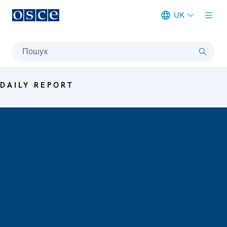
UK
Meta navigation
Пошук
DAILY REPORT