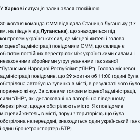
У
Харкові
ситуація залишалася спокійною.
30 жовтня команда CMM відвідала Станицю Луганську (17
км. на півдніч від
Луганська
), що знаходиться під
контролем українських сил, де місцеві жителі і голова
місцевої адміністрації повідомили СMM, що селище є
об'єктом постійних перестрілок між українськими силами і
незаконними збройними угрупуваннями так званої
"Луганської Народної Республіки" ("ЛНР"). Голова місцевої
адміністрації повідомив, що 29 жовтня об 11:00 годині була
обстріляна автобусна зупинка в місті, в результаті чого було
поранено жінку. За словами голови місцевої адміністрації,
сили "ЛНР", які дислоковані на пагорбі на південному
березі річки, щодня обстрілюють місто. Як повідомив
місцевий житель, в місті, поруч з територією, що була
обстріляна напередодні, знаходиться один український танк
і один бронетранспортер (БТР).