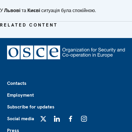
У
Львові
та
Києві
ситуація була спокійною.
RELATED CONTENT
Footer
Contacts
Employment
Subscribe for updates
Social media
X
LinkedIn
Facebook
Instagram
Press