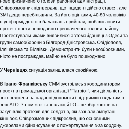
новопризначеного голови районної адміністрації.
Співрозмовник підтвердив, що інцидент дійсно стався, але
ЗМІ дещо перебільшили. За його оцінками, 40-50 чоловіків
в уніформі, дехто в балаклаві, прийшли, щоб висловити
протест проти нещодавно призначеного голови району.
Протестувальниками виявилися автомайданівці з Одеси та
групи самооборони з Білгород-Дністровська, Овідіополя,
Іллічівська та Біляївки. Демонстранти були неозброєними,
ніхто не постраждав, майно не було пошкоджено.
У
Чернівцях
ситуація залишалася спокійною.
В
Івано-Франківську
СMM зустрілась з координатором
проектів громадської організації "Патріот", чия діяльність
зосереджена на наданні допомоги і підтримки солдатам в
зоні АТО. З-поміж останніх акцій ГО – це збір коштів на
закупівлю протезів для солдатів, які зазнали ампутації
кінцівок. Співрозмовник підкреслив, що основними
джерелами фінансування є пожертвування з-за кордону.