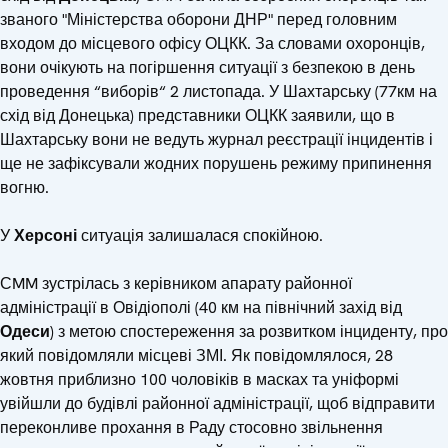
званого "Міністерства оборони ДНР" перед головним
входом до місцевого офісу ОЦКК. За словами охоронців,
вони очікують на погіршення ситуації з безпекою в день
проведення “виборів“ 2 листопада. У Шахтарську (77км на
схід від Донецька) представники ОЦКК заявили, що в
Шахтарську вони не ведуть журнал реєстрації інцидентів і
ще не зафіксували жодних порушень режиму припинення
вогню.
У
Херсоні
ситуація залишалася спокійною.
СMM зустрілась з керівником апарату районної
адміністрації в Овідіополі (40 км на північний захід від
Одеси
) з метою спостереження за розвитком інциденту, про
який повідомляли місцеві ЗМІ. Як повідомлялося, 28
жовтня приблизно 100 чоловіків в масках та уніформі
увійшли до будівлі районної адміністрації, щоб відправити
переконливе прохання в Раду стосовно звільнення