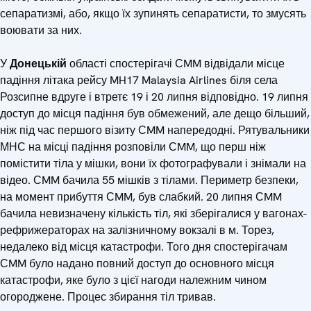
сепаратизмі, або, якщо їх зупинять сепаратисти, то змусять
воювати за них.
У
Донецькій
області спостерігачі СMM відвідали місце
падіння літака рейсу MH17 Malaysia Airlines біля села
Розсипне вдруге і втретє 19 і 20 липня відповідно. 19 липня
доступ до місця падіння був обмежений, але дещо більший,
ніж під час першого візиту СMM напередодні. Рятувальники
МНС на місці падіння розповіли СMM, що перш ніж
помістити тіла у мішки, вони їх фотографували і знімали на
відео. СMM бачила 55 мішків з тілами. Периметр безпеки,
на момент прибуття СMM, був слабкий. 20 липня СMM
бачила невизначену кількість тіл, які зберігалися у вагонах-
рефрижераторах на залізничному вокзалі в м. Торез,
недалеко від місця катастрофи. Того дня спостерігачам
СMM було надано повний доступ до основного місця
катастрофи, яке було з цієї нагоди належним чином
огороджене. Процес збирання тіл тривав.