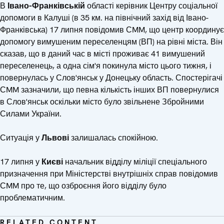
В
Івано-Франківській
області керівник Центру соціальної
допомоги в Калуші (в 35 км. на північний захід від Івано-
Франківська) 17 липня повідомив СMM, що центр координує
допомогу вимушеним переселенцям (ВП) на рівні міста. Він
сказав, що в даний час в місті проживає 41 вимушений
переселенець, а одна сім'я покинула місто цього тижня, і
повернулась у Слов'янськ у Донецьку область. Спостерігачі
СMM зазначили, що певна кількість інших ВП повернулися
в Слов'янськ оскільки місто було звільнене Збройними
Силами України.
Ситуація у
Львові
залишалась спокійною.
17 липня у
Києві
начальник відділу міліції спеціального
призначення при Міністерстві внутрішніх справ повідомив
СMM про те, що озброєння його відділу було
проблематичним.
RELATED CONTENT