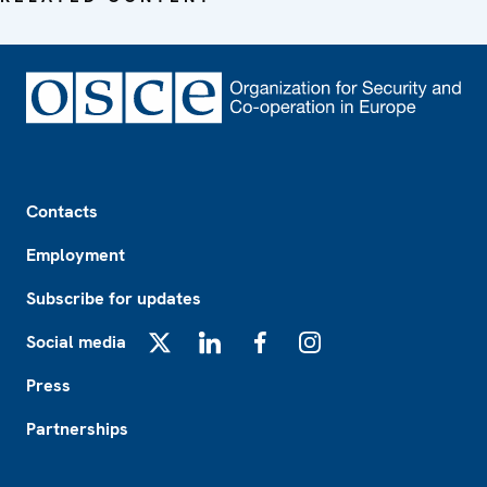
Footer
Contacts
Employment
Subscribe for updates
Social media
X
LinkedIn
Facebook
Instagram
Press
Partnerships