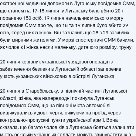
екстренної медичної допомоги в Луганську повідомив СMM,
що станом на 17-18 липня у Луганську було вбито 20 і
поранено 150 осіб. 19 липня начальник міського моргу
повідомив СMM про те, що 18 та 19 липня було вбито 29
осіб, серед них 5 жінок. Він зазначив, що 28 з 29 загиблих
були мирними жителями. У морзі спостерігачі СMM бачили,
як чоловік і жінка несли маленьку, дитячого розміру, труну.
20 липня керівник української урядової операції із
забезпечення безпеки в Луганській області заперечив
участь українських військових в обстрілі Луганська.
20 липня в Старобільську, в північній частині Луганської
області, жінка, яка напередодні покинула Луганськ
повідомила СMM, що на півночі міста автомобілі
вишикувались у довгі черги, очікуючи на проїзд через
контрольно-пропускні пункти української армії. Вона
сказала, що багато чоловіків з Луганська бояться залишати
місто, оскільки українські солдати можуть звинуватити їх в