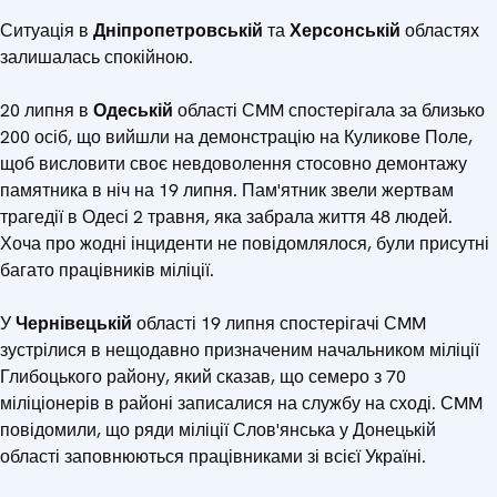
Ситуація в
Дніпропетровській
та
Херсонській
областях
залишалась спокійною.
20 липня в
Одеській
області СMM спостерігала за близько
200 осіб, що вийшли на демонстрацію на Куликове Поле,
щоб висловити своє невдоволення стосовно демонтажу
памятника в ніч на 19 липня. Пам'ятник звели жертвам
трагедії в Одесі 2 травня, яка забрала життя 48 людей.
Хоча про жодні інциденти не повідомлялося, були присутні
багато працівників міліції.
У
Чернівецькій
області 19 липня спостерігачі СMM
зустрілися в нещодавно призначеним начальником міліції
Глибоцького району, який сказав, що семеро з 70
міліціонерів в районі записалися на службу на сході. СMM
повідомили, що ряди міліції Слов'янська у Донецькій
області заповнюються працівниками зі всієї Україні.