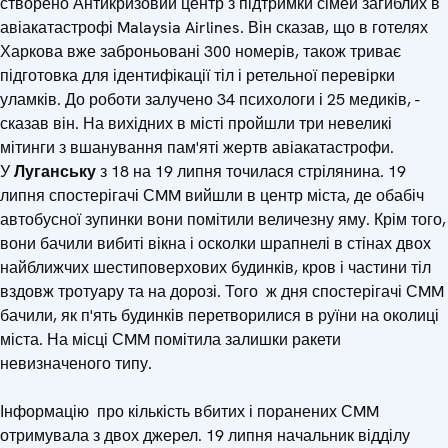
створено Антикризовий центр з підтримки сімей загиблих в
авіакатастрофі Malaysia Airlines. Він сказав, що в готелях
Харкова вже заброньовані 300 номерів, також триває
підготовка для ідентифікації тіл і ретельної перевірки
уламків. До роботи залучено 34 психологи і 25 медиків, -
сказав він. На вихідних в місті пройшли три невеликі
мітинги з вшанування пам'яті жертв авіакатастрофи.
У
Луганську
з 18 на 19 липня точилася стрілянина. 19
липня спостерігачі СMM вийшли в центр міста, де обабіч
автобусної зупинки вони помітили величезну яму. Крім того,
вони бачили вибиті вікна і осколки шрапнелі в стінах двох
найближчих шестиповерхових будинків, кров і частини тіл
вздовж тротуару та на дорозі. Того ж дня спостерігачі СMM
бачили, як п'ять будинків перетворилися в руїни на околиці
міста. На місці СMM помітила залишки ракети
невизначеного типу.
Інформацію про кількість вбитих і поранених СMM
отримувала з двох джерел. 19 липня начальник відділу