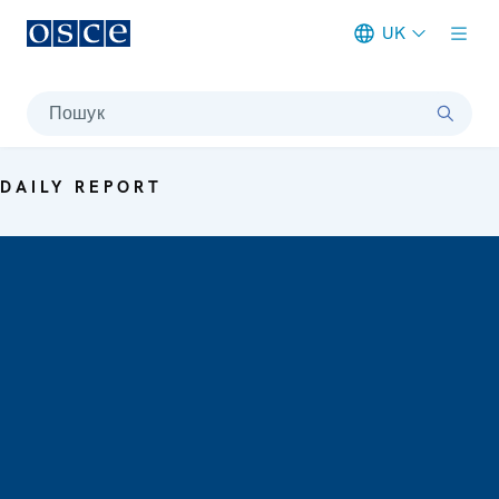
UK
Meta navigation
Пошук
DAILY REPORT