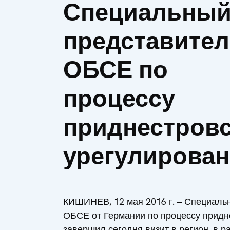
Специальны
представите
ОБСЕ по
процессу
приднестровс
урегулирова
КИШИНЕВ, 12 мая 2016 г. – Специал
ОБСЕ от Германии по процессу придн
завершил сегодня визит в регион, в р