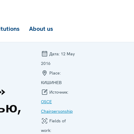
itutions
About us
Дата:
12 May
2016
Place:
КИШИНЕВ
»
Источник:
ью,
OSCE
Chairpersonship
Fields of
work: