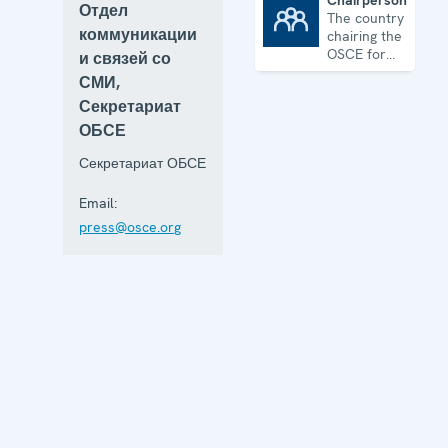
Chairpersonship
Отдел
The country
Chairpersonship
коммуникации
chairing the
OSCE for
и связей со
one year
СМИ,
Секретариат
ОБСЕ
Секретариат ОБСЕ
Email:
press@osce.org