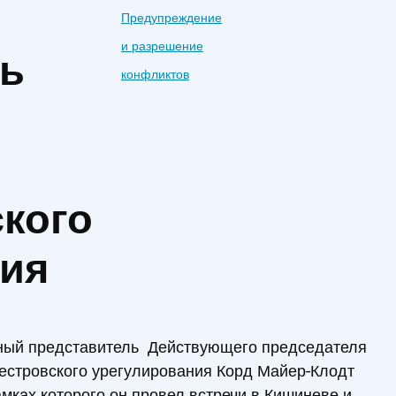
й
Предупреждение
и разрешение
ль
конфликтов
кого
ния
ьный представитель Действующего председателя
естровского урегулирования Корд Майер-Клодт
амках которого он провел встречи в Кишиневе и