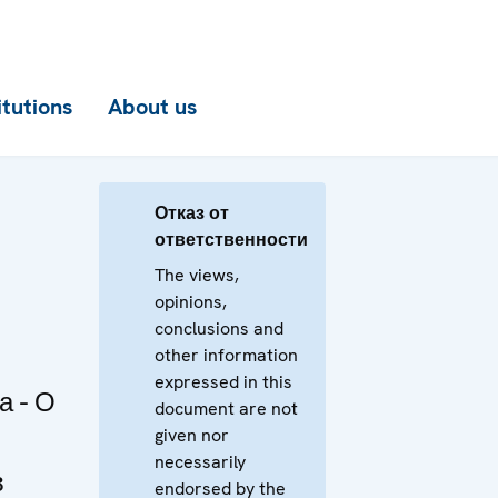
itutions
About us
Отказ от
ответственности
The views,
opinions,
conclusions and
other information
expressed in this
а - О
document are not
given nor
necessarily
в
endorsed by the