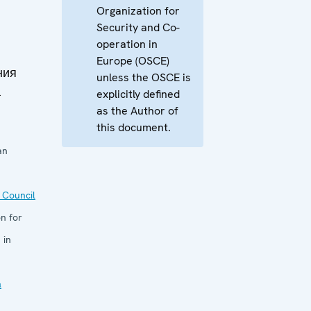
Organization for
Security and Co-
operation in
Europe (OSCE)
ния
unless the OSCE is
а
explicitly defined
as the Author of
this document.
an
 Council
n for
 in
а