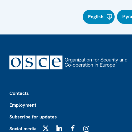
English
Рус
Footer
Contacts
Employment
Subscribe for updates
Social media
X
LinkedIn
Facebook
Instagram