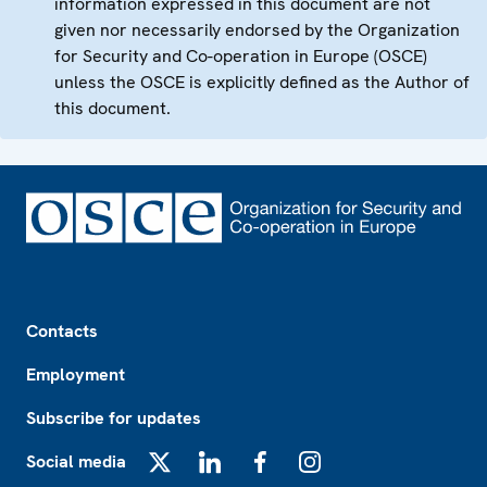
information expressed in this document are not
given nor necessarily endorsed by the Organization
for Security and Co-operation in Europe (OSCE)
unless the OSCE is explicitly defined as the Author of
this document.
Footer
Contacts
Employment
Subscribe for updates
Social media
X
LinkedIn
Facebook
Instagram