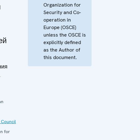
Organization for
и
Security and Co-
operation in
Europe (OSCE)
unless the OSCE is
ей
explicitly defined
as the Author of
this document.
ния
а
an
 Council
n for