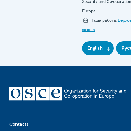
Security and Co-operation
Europe
Наша работа:
Верхо
закона
English
Рус
Footer
Contacts