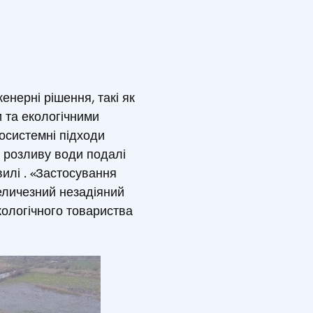
нерні рішення, такі як
 та екологічними
косистемні підходи
 розливу води подалі
вилі . «Застосування
еличезний незадіяний
кологічного товариства