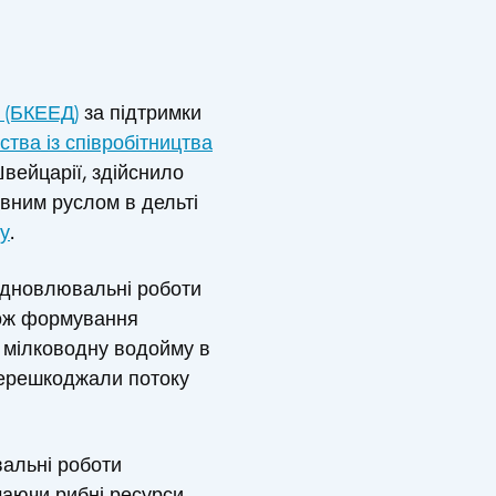
і (БКЕЕД)
за підтримки
ства із співробітництва
вейцарії, здійснило
овним руслом в дельті
у
.
відновлювальні роботи
акож формування
у мілководну водойму в
 перешкоджали потоку
вальні роботи
чаючи рибні ресурси,