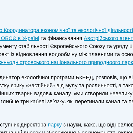
 Координатора економічної та екологічної діяльност
 ОБСЄ в Україні
та фінансування
Австрійського агент
трументу стабільності Європейського Союзу та уряду Ш
оект із відновлення водообміну між плавнями та осн
жньодністровського національного природноого парк
динатор екологічної програми БКЕЕД, розповів, що 
тку єрику «Застійний» від мулу та рослинності, а т
а інших тварин вздовж каналу. «Ми створили невелик
и глибше три кабелі зв’язку, які перетинали канал та
аступник директора
парку
з науки, каже, що відновлю
зитивний внесок у збереження біорізноманіття, вклю