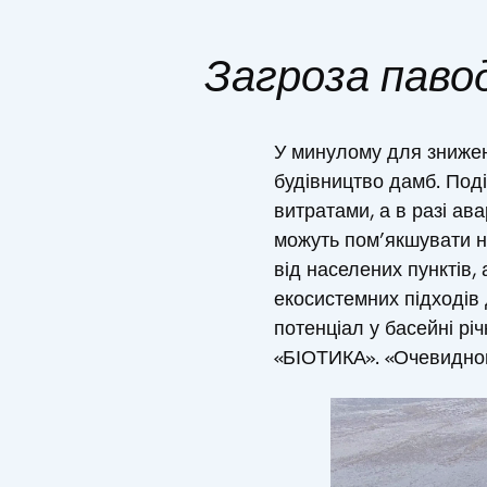
Загроза павод
У минулому для зниженн
будівництво дамб. Под
витратами, а в разі ав
можуть пом’якшувати н
від населених пунктів,
екосистемних підходів
потенціал у басейні рі
«БІОТИКА». «Очевидною