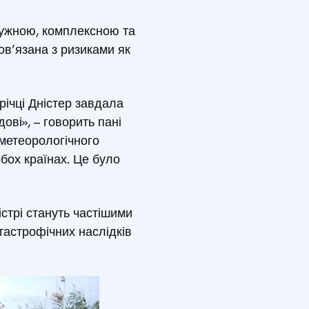
отужною, комплексною та
ов’язана з ризиками як
річці Дністер завдала
ові», – говорить пані
ометеорологічного
бох країнах. Це було
істрі стануть частішими
тастрофічних наслідків