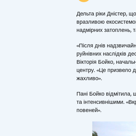
Дельта ріки Дністер, щ
вразливою екосистемою 
надмірних затоплень, т
«Після днів надзвичайн
руйнівних наслідків дес
Вікторія Бойко, началь
центру. «Це призвело д
жахливо».
Пані Бойко відмітила, 
та інтенсивнішими. «В
повеней».