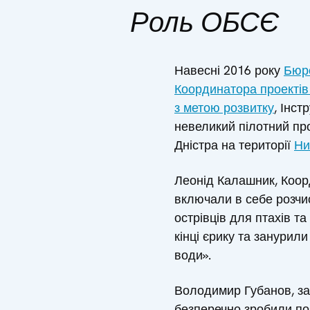
Роль ОБСЄ
Навесні 2016 року
Бюро
Координатора проектів
з метою розвитку
, Інс
невеликий пілотний пр
Дністра на території
Ни
Леонід Калашник, Коор
включали в себе розчис
острівців для птахів т
кінці єрику та занурил
води».
Володимир Губанов, з
безперечно зробили по