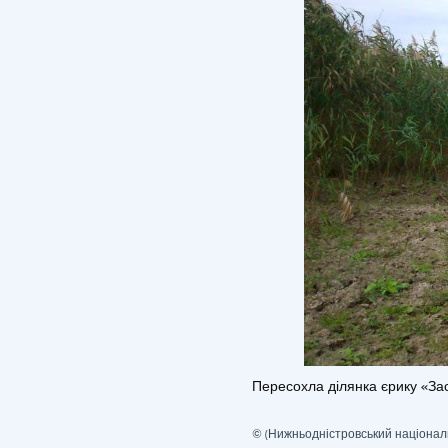
Пересохла ділянка єрику «Зас
© (Нижньодністровський націона