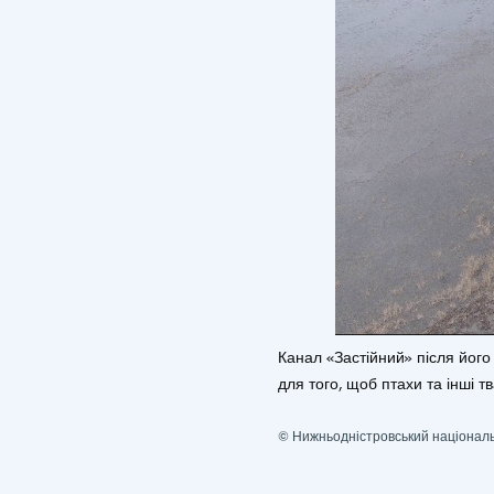
Канал «Застійний» після його 
для того, щоб птахи та інші т
© Нижньодністровський націонал