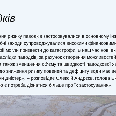
ків
я ризику паводків застосовувалися в основному інже
ібні заходи супроводжувалися високими фінансовими
арії могли призвести до катастрофи. В наш час нові е
аслідки паводків, за рахунок створення можливостей
 а також зменшення об’єму та швидкості паводкової х
 до зниження ризику повеней та дефіциту води має в
чки Дністер», – розповідає Олексій Андрєєв, голова Е
 є потреба дізнатися більше про їх застосування».