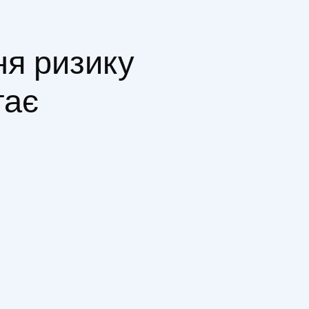
ня ризику
гає