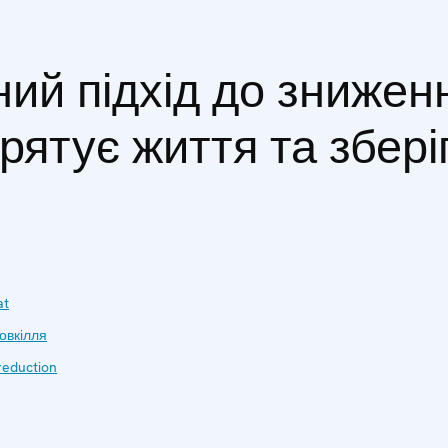
ний підхід до знижен
 рятує життя та збері
at
овкілля
reduction