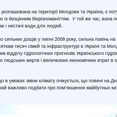
о розташована на території Молдови та України, є п
із безцінним біорізноманіттям. У той же час, вона п
ак і нестачі води для людей.
о сильних дощів у липні 2008 року, сильна повінь на 
яткам тисяч сімей та інфраструктурі в Україні та Молд
ник відділу гідрологічних прогнозів Українського гідр
о людських жертв і величезних економічних втрат в о
що в умовах зміни клімату очікується, що повені на Дн
край важливо подбати про пом’якшення майбутных ка