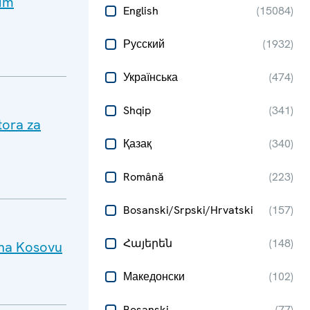
kim
English
(
15084
)
Русский
(
1932
)
Українська
(
474
)
Shqip
(
341
)
tora za
Қазақ
(
340
)
Română
(
223
)
Bosanski/Srpski/Hrvatski
(
157
)
Հայերեն
(
148
)
 na Kosovu
Македонски
(
102
)
Bosanski
(
77
)