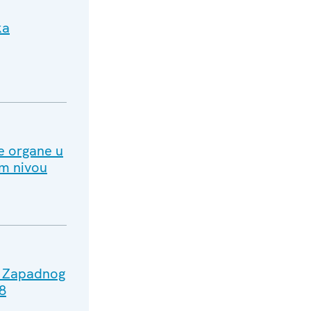
ka
ne organe u
om nivou
sa Zapadnog
8