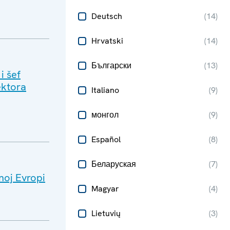
Deutsch
(
14
)
Hrvatski
(
14
)
Български
(
13
)
i šef
ektora
Italiano
(
9
)
монгол
(
9
)
Español
(
8
)
Беларуская
(
7
)
noj Evropi
Magyar
(
4
)
Lietuvių
(
3
)