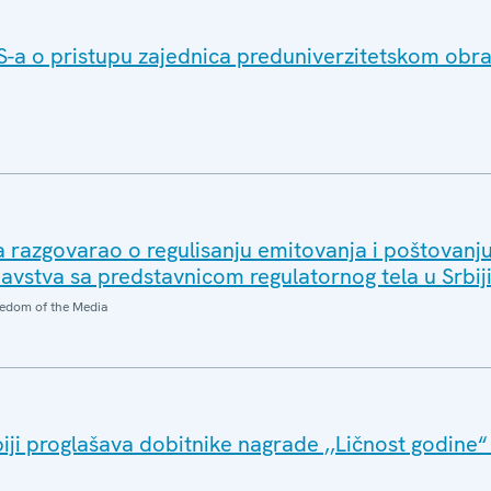
BS-a o pristupu zajednica preduniverzitetskom obr
 razgovarao o regulisanju emitovanja i poštovanj
vstva sa predstavnicom regulatornog tela u Srbij
edom of the Media
iji proglašava dobitnike nagrade ,,Ličnost godine“