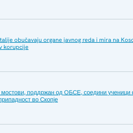
alije obučavaju organe javnog reda i mira na Kos
v korupcije
 мостови, поддржан од ОБСЕ, соедини ученици 
припадност во Скопје