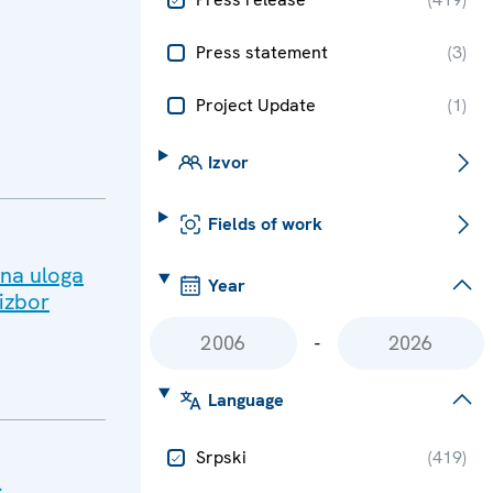
Press statement
(
3
)
Project Update
(
1
)
Izvor
Fields of work
tna uloga
Year
 izbor
-
Language
Srpski
(
419
)