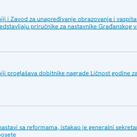
iji i Zavod za unapređivanje obrazovanja i vaspita
redstavljaju priručnike za nastavnike Građanskog v
iji proglašava dobitnike nagrade Ličnost godine z
nastavi sa reformama, istakao je generalni sekret
posete