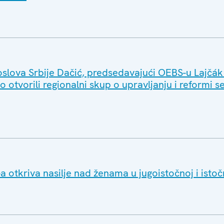
oslova Srbije Dačić, predsedavajući OEBS-u Lajčák 
o otvorili regionalni skup o upravljanju i reformi s
 otkriva nasilje nad ženama u jugoistočnoj i istoč