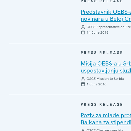
PRESS RELEASE
Predstavnik OEBS-
novinara u Beloj Crk
OSCE Representative on Fre
14 June 2018
PRESS RELEASE
Misija OEBS-a u Srb
uspostavljanju slu
OSCE Mission to Serbia
1 June 2018
PRESS RELEASE
Poziv za mlade pro
Balkana za stipend
OSCE Chairpersonship