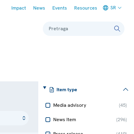
Meta navigation
SR
Impact
News
Events
Resources
Pretraga
Item type
Media advisory
(
45
)
News Item
(
296
)
Press release
(
419
)