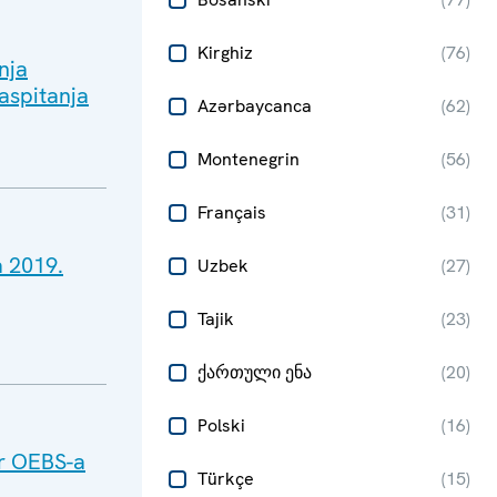
Kirghiz
(
76
)
nja
aspitanja
Azərbaycanca
(
62
)
Montenegrin
(
56
)
Français
(
31
)
a 2019.
Uzbek
(
27
)
Tajik
(
23
)
ქართული ენა
(
20
)
Polski
(
16
)
ar OEBS-a
Türkçe
(
15
)