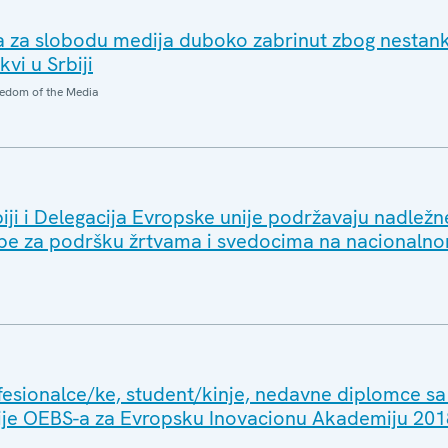
a za slobodu medija duboko zabrinut zbog nestan
vi u Srbiji
edom of the Media
iji i Delegacija Evropske unije podržavaju nadlež
žbe za podršku žrtvama i svedocima na nacionaln
fesionalce/ke, student/kinje, nedavne diplomce 
ije OEBS-a za Evropsku Inovacionu Akademiju 201