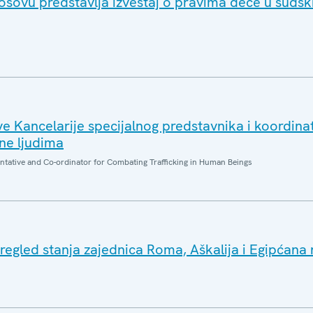
osovu predstavlja izveštaj o pravima dece u suds
 Kancelarije specijalnog predstavnika i koordina
ine ljudima
entative and Co-ordinator for Combating Trafficking in Human Beings
regled stanja zajednica Roma, Aškalija i Egipćana