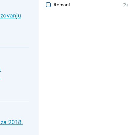
Romani
(
3
)
azovanju
u
i
 za 2018.