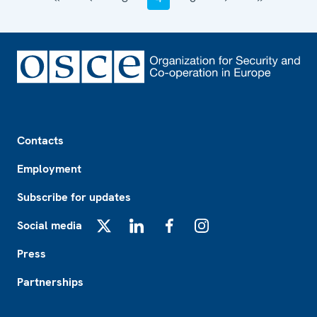
Footer
Contacts
Employment
Subscribe for updates
Social media
X
LinkedIn
Facebook
Instagram
Press
Partnerships