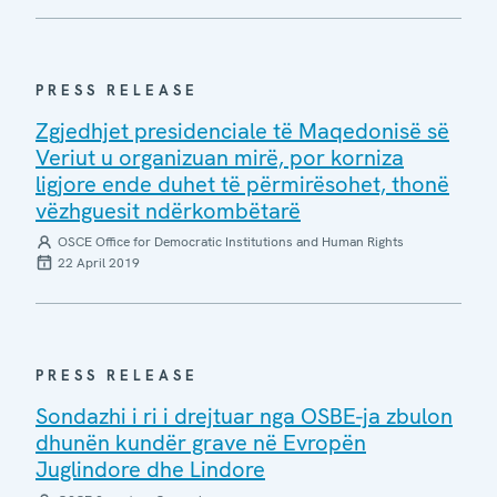
PRESS RELEASE
Zgjedhjet presidenciale të Maqedonisë së
Veriut u organizuan mirë, por korniza
ligjore ende duhet të përmirësohet, thonë
vëzhguesit ndërkombëtarë
OSCE Office for Democratic Institutions and Human Rights
22 April 2019
PRESS RELEASE
Sondazhi i ri i drejtuar nga OSBE-ja zbulon
dhunën kundër grave në Evropën
Juglindore dhe Lindore