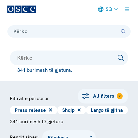
SQ
Meta navigation
Kërko
341 burimesh të gjetura.
All filters
2
Filtrat e përdorur
Press release
✕
Shqip
✕
Largo të gjitha
341 burimesh të gjetura.
Rendit sipas: