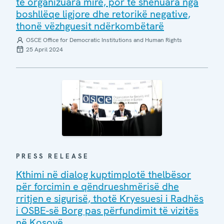
të organizuara mirë, por të shënuara nga
boshllëqe ligjore dhe retorikë negative,
thonë vëzhguesit ndërkombëtarë
OSCE Office for Democratic Institutions and Human Rights
25 April 2024
PRESS RELEASE
Kthimi në dialog kuptimplotë thelbësor
për forcimin e qëndrueshmërisë dhe
rritjen e sigurisë, thotë Kryesuesi i Radhës
i OSBE-së Borg pas përfundimit të vizitës
në Kosovë