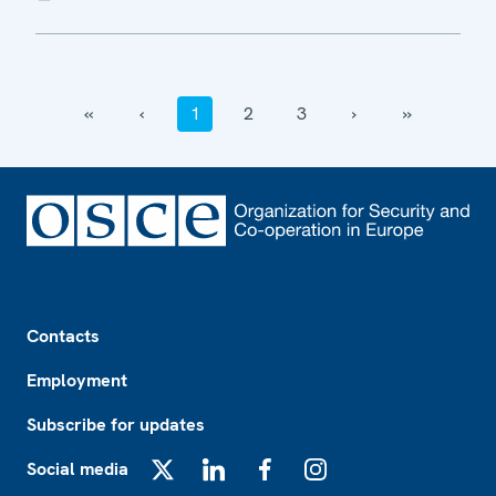
‹‹
‹
1
2
3
›
››
Footer
Contacts
Employment
Subscribe for updates
Social media
X
LinkedIn
Facebook
Instagram