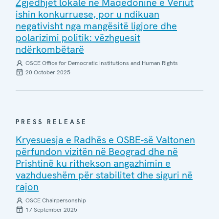
Zgjedhjet lokale në Maqedoninë e Veriut
ishin konkurruese, por u ndikuan
negativisht nga mangësitë ligjore dhe
polarizimi politik: vëzhguesit
ndërkombëtarë
OSCE Office for Democratic Institutions and Human Rights
20 October 2025
PRESS RELEASE
Kryesuesja e Radhës e OSBE-së Valtonen
përfundon vizitën në Beograd dhe në
Prishtinë ku rithekson angazhimin e
vazhdueshëm për stabilitet dhe siguri në
rajon
OSCE Chairpersonship
17 September 2025