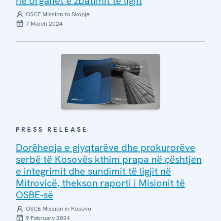
në organet e zbatimit të ligjit
OSCE Mission to Skopje
7 March 2024
PRESS RELEASE
Dorëheqja e gjyqtarëve dhe prokurorëve
serbë të Kosovës kthim prapa në çështjen
e integrimit dhe sundimit të ligjit në
Mitrovicë, thekson raporti i Misionit të
OSBE-së
OSCE Mission in Kosovo
9 February 2024