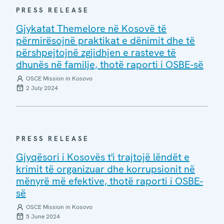
PRESS RELEASE
Gjykatat Themelore në Kosovë të
përmirësojnë praktikat e dënimit dhe të
përshpejtojnë zgjidhjen e rasteve të
dhunës në familje, thotë raporti i OSBE-së
OSCE Mission in Kosovo
2 July 2024
PRESS RELEASE
Gjyqësori i Kosovës t'i trajtojë lëndët e
krimit të organizuar dhe korrupsionit në
mënyrë më efektive, thotë raporti i OSBE-
së
OSCE Mission in Kosovo
5 June 2024