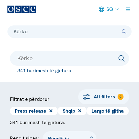
SQ
Meta navigation
Kërko
341 burimesh të gjetura.
All filters
2
Filtrat e përdorur
Press release
✕
Shqip
✕
Largo të gjitha
341 burimesh të gjetura.
Rendit sipas: