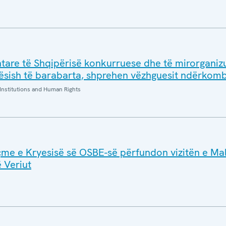
tare të Shqipërisë konkurruese dhe të mirorganiz
ish të barabarta, shprehen vëzhguesit ndërkom
Institutions and Human Rights
me e Kryesisë së OSBE-së përfundon vizitën e Mali
 Veriut