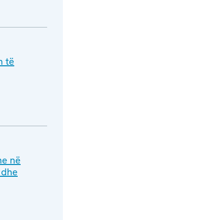
n të
he në
e dhe