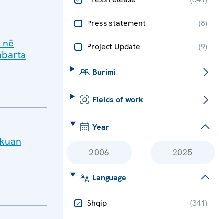
Press statement
(
8
)
e në
Project Update
(
9
)
abarta
Burimi
Fields of work
Year
ikuan
-
Language
Shqip
(
341
)