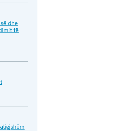
isë dhe
dimit të
t
paligjshëm