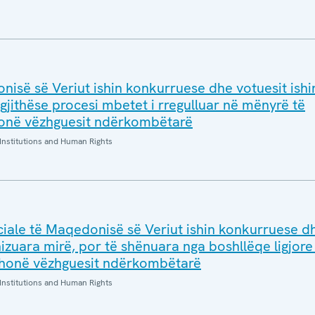
isë së Veriut ishin konkurruese dhe votuesit ishi
jithëse procesi mbetet i rregulluar në mënyrë të
onë vëzhguesit ndërkombëtarë
Institutions and Human Rights
ciale të Maqedonisë së Veriut ishin konkurruese d
nizuara mirë, por të shënuara nga boshllëqe ligjor
 thonë vëzhguesit ndërkombëtarë
Institutions and Human Rights