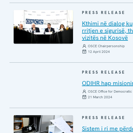
PRESS RELEASE
Kthimi në dialog k
rritjen e sigurisë,
vizitës në Kosovë
OSCE Chairpersonship
12 April 2024
PRESS RELEASE
ODIHR hap misionin
OSCE Office for Democratic 
21 March 2024
PRESS RELEASE
Sistem i ri me përd