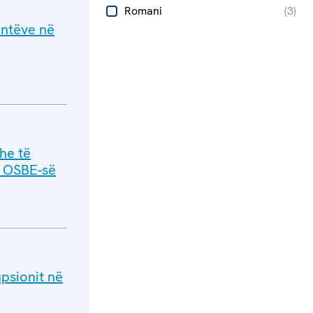
Romani
(
3
)
antëve në
he të
 i OSBE-së
upsionit në