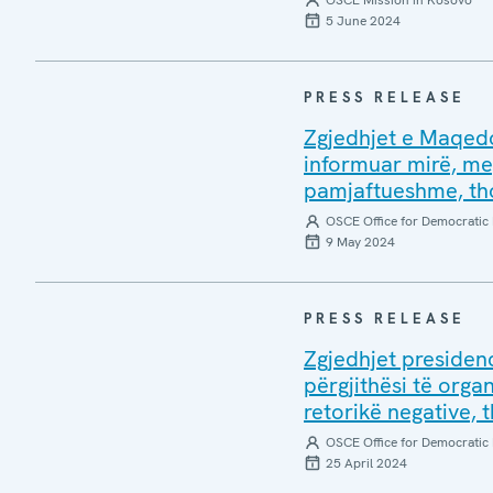
OSCE Mission in Kosovo
5 June 2024
PRESS RELEASE
Zgjedhjet e Maqedon
informuar mirë, meg
pamjaftueshme, th
OSCE Office for Democratic 
9 May 2024
PRESS RELEASE
Zgjedhjet presiden
përgjithësi të orga
retorikë negative,
OSCE Office for Democratic 
25 April 2024