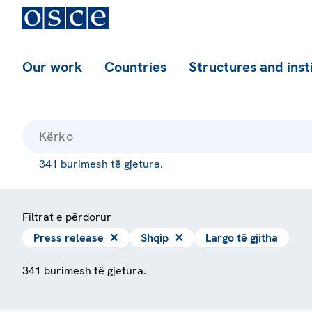
Our work
Countries
Structures and inst
341 burimesh të gjetura.
Filtrat e përdorur
Press release
✕
Shqip
✕
Largo të gjitha
341 burimesh të gjetura.