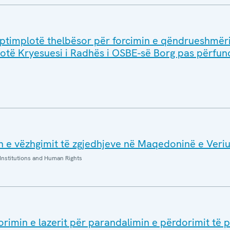
uptimplotë thelbësor për forcimin e qëndrueshmër
 thotë Kryesuesi i Radhës i OSBE-së Borg pas përfun
 e vëzhgimit të zgjedhjeve në Maqedoninë e Veriu
Institutions and Human Rights
orimin e lazerit për parandalimin e përdorimit të 