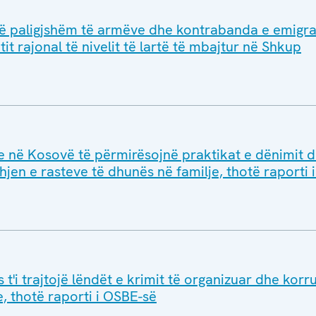
it të paligjshëm të armëve dhe kontrabanda e emigr
it rajonal të nivelit të lartë të mbajtur në Shkup
 në Kosovë të përmirësojnë praktikat e dënimit d
hjen e rasteve të dhunës në familje, thotë raporti
 t'i trajtojë lëndët e krimit të organizuar dhe korr
, thotë raporti i OSBE-së