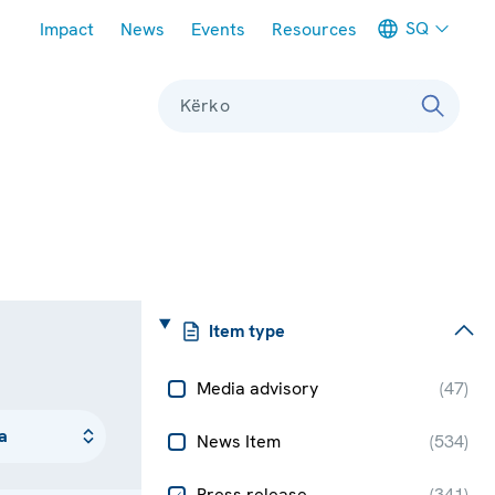
Meta navigation
SQ
Impact
News
Events
Resources
Kërko
Item type
Media advisory
(
47
)
News Item
(
534
)
Press release
(
341
)