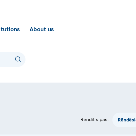
itutions
About us
Rendit sipas: