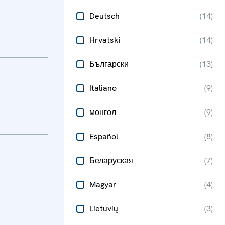
Deutsch
(
14
)
Hrvatski
(
14
)
Български
(
13
)
Italiano
(
9
)
монгол
(
9
)
Español
(
8
)
Беларуская
(
7
)
Magyar
(
4
)
Lietuvių
(
3
)