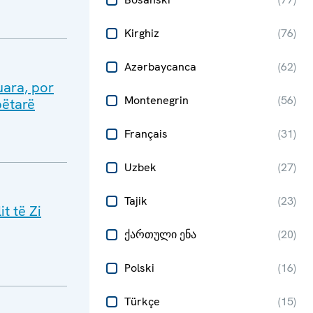
Kirghiz
(
76
)
Azərbaycanca
(
62
)
uara, por
Montenegrin
(
56
)
bëtarë
Français
(
31
)
Uzbek
(
27
)
Tajik
(
23
)
t të Zi
ქართული ენა
(
20
)
Polski
(
16
)
Türkçe
(
15
)