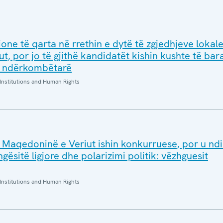
ione të qarta në rrethin e dytë të zgjedhjeve lokal
, por jo të gjithë kandidatët kishin kushte të bar
it ndërkombëtarë
Institutions and Human Rights
ë Maqedoninë e Veriut ishin konkurruese, por u nd
gësitë ligjore dhe polarizimi politik: vëzhguesit
Institutions and Human Rights