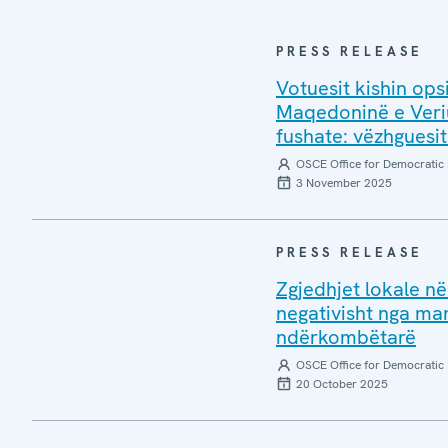
PRESS RELEASE
Votuesit kishin ops
Maqedoninë e Veriut
fushate: vëzhgues
OSCE Office for Democratic 
3 November 2025
PRESS RELEASE
Zgjedhjet lokale n
negativisht nga man
ndërkombëtarë
OSCE Office for Democratic 
20 October 2025