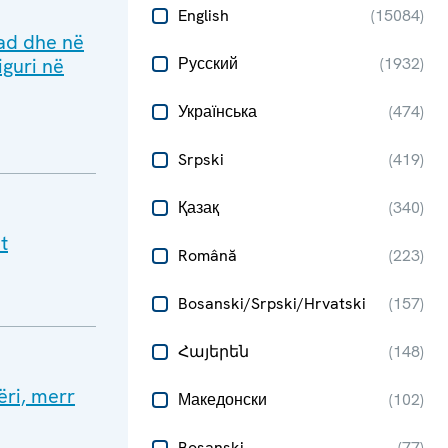
English
(
15084
)
ad dhe në
iguri në
Русский
(
1932
)
Українська
(
474
)
Srpski
(
419
)
Қазақ
(
340
)
t
Română
(
223
)
Bosanski/Srpski/Hrvatski
(
157
)
Հայերեն
(
148
)
ëri, merr
Македонски
(
102
)
Bosanski
(
77
)