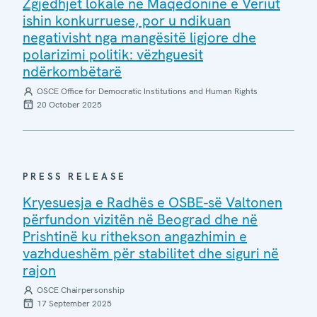
Zgjedhjet lokale në Maqedoninë e Veriut
ishin konkurruese, por u ndikuan
negativisht nga mangësitë ligjore dhe
polarizimi politik: vëzhguesit
ndërkombëtarë
OSCE Office for Democratic Institutions and Human Rights
20 October 2025
PRESS RELEASE
Kryesuesja e Radhës e OSBE-së Valtonen
përfundon vizitën në Beograd dhe në
Prishtinë ku rithekson angazhimin e
vazhdueshëm për stabilitet dhe siguri në
rajon
OSCE Chairpersonship
17 September 2025