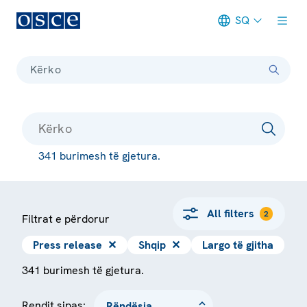
SQ
Meta navigation
Kërko
341 burimesh të gjetura.
All filters
2
Filtrat e përdorur
Press release
✕
Shqip
✕
Largo të gjitha
341 burimesh të gjetura.
Rendit sipas: