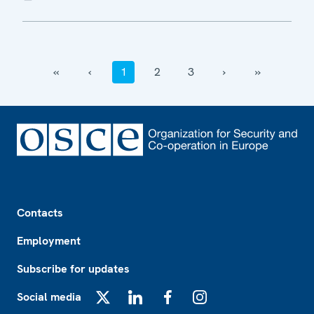
‹‹
‹
1
2
3
›
››
Footer
Contacts
Employment
Subscribe for updates
Social media
X
LinkedIn
Facebook
Instagram