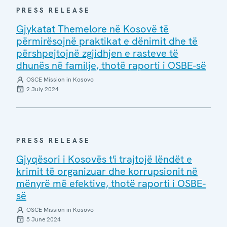
PRESS RELEASE
Gjykatat Themelore në Kosovë të
përmirësojnë praktikat e dënimit dhe të
përshpejtojnë zgjidhjen e rasteve të
dhunës në familje, thotë raporti i OSBE-së
OSCE Mission in Kosovo
2 July 2024
PRESS RELEASE
Gjyqësori i Kosovës t'i trajtojë lëndët e
krimit të organizuar dhe korrupsionit në
mënyrë më efektive, thotë raporti i OSBE-
së
OSCE Mission in Kosovo
5 June 2024