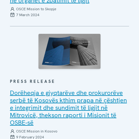
në organet e zbatimit të ligjit
OSCE Mission to Skopje
7 March 2024
PRESS RELEASE
Dorëheqja e gjyqtarëve dhe prokurorëve
serbë të Kosovës kthim prapa në çështjen
e integrimit dhe sundimit të ligjit në
Mitrovicë, thekson raporti i Misionit të
OSBE-së
OSCE Mission in Kosovo
9 February 2024