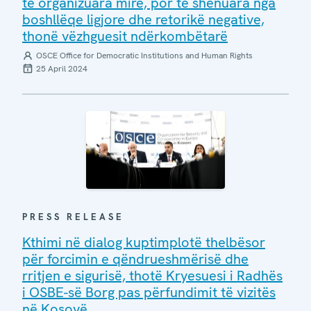
të organizuara mirë, por të shënuara nga
boshllëqe ligjore dhe retorikë negative,
thonë vëzhguesit ndërkombëtarë
OSCE Office for Democratic Institutions and Human Rights
25 April 2024
PRESS RELEASE
Kthimi në dialog kuptimplotë thelbësor
për forcimin e qëndrueshmërisë dhe
rritjen e sigurisë, thotë Kryesuesi i Radhës
i OSBE-së Borg pas përfundimit të vizitës
në Kosovë