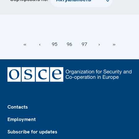
‹‹
‹
95
96
97
›
››
Footer
Contacts
Employment
Subscribe for updates