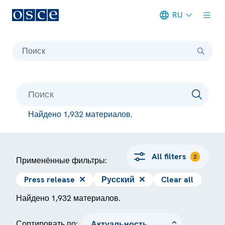
RU
Meta navigation
Поиск
Найдено 1,932 материалов.
All filters
2
Применённые фильтры:
Press release
✕
Русский
✕
Clear all
Найдено 1,932 материалов.
Сортировать по: