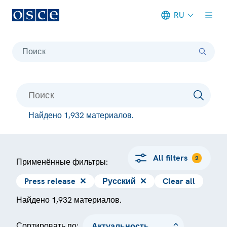
RU
Meta navigation
Поиск
Найдено 1,932 материалов.
All filters
2
Применённые фильтры:
Press release
✕
Русский
✕
Clear all
Найдено 1,932 материалов.
Сортировать по: