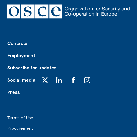
Footer
Contacts
Employment
Subscribe for updates
Social media
X
LinkedIn
Facebook
Instagram
Press
Footer2
Terms of Use
Procurement