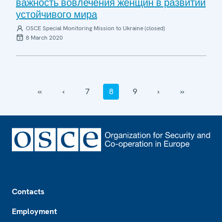
важность вовлечения женщин в развитии
устойчивого мира
OSCE Special Monitoring Mission to Ukraine (closed)
8 March 2020
‹‹
‹
7
8
9
›
››
Footer
Contacts
Employment