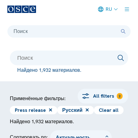
RU
Meta navigation
Поиск
Найдено 1,932 материалов.
All filters
2
Применённые фильтры:
Press release
✕
Русский
✕
Clear all
Найдено 1,932 материалов.
Сортировать по: