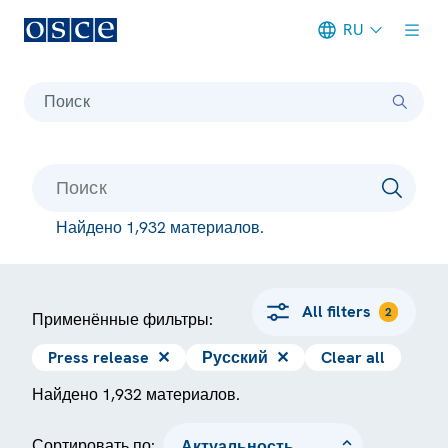
RU
Meta navigation
Поиск
Найдено 1,932 материалов.
All filters
2
Применённые фильтры:
Press release
✕
Русский
✕
Clear all
Найдено 1,932 материалов.
Сортировать по: