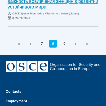
важность вовлечения женщин в развитии
устойчивого мира
OSCE Special Monitoring Mission to Ukraine (closed)
8 March 2020
‹‹
‹
7
8
9
›
››
Footer
Contacts
Employment