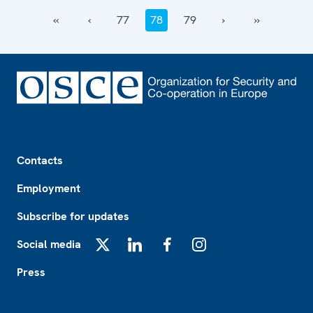
‹‹
‹
77
78
79
›
››
Footer
Contacts
Employment
Subscribe for updates
Social media
X
LinkedIn
Facebook
Instagram
Press