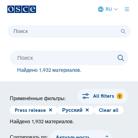
RU
Meta navigation
Поиск
Найдено 1,932 материалов.
All filters
2
Применённые фильтры:
Press release
✕
Русский
✕
Clear all
Найдено 1,932 материалов.
Сортировать по: