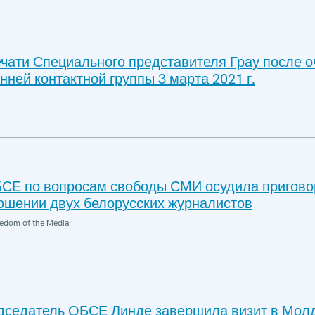
чати Специального представителя Грау после 
нней контактной группы 3 марта 2021 г.
СЕ по вопросам свободы СМИ осудила пригово
ошении двух белорусских журналистов
edom of the Media
дседатель ОБСЕ Линде завершила визит в Мол