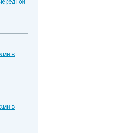
очередной
ами в
ами в