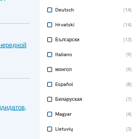
Deutsch
(
14
)
Hrvatski
(
14
)
Български
(
13
)
очередной
Italiano
(
9
)
монгол
(
9
)
Español
(
8
)
Беларуская
(
7
)
ндидатов,
Magyar
(
4
)
Lietuvių
(
3
)