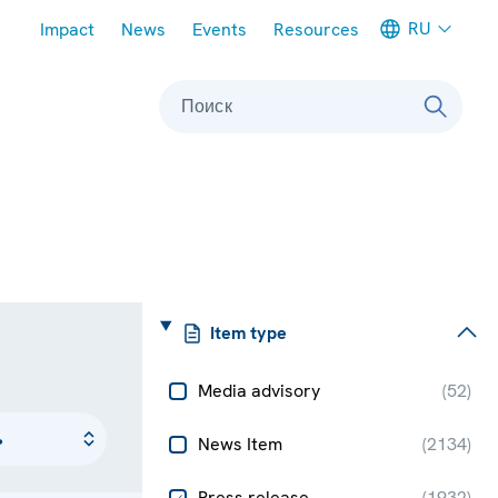
Meta navigation
RU
Impact
News
Events
Resources
Поиск
Item type
Media advisory
(
52
)
News Item
(
2134
)
Press release
(
1932
)