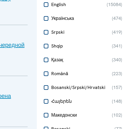
English
(
15084
)
Українська
(
474
)
Srpski
(
419
)
очередной
Shqip
(
341
)
Қазақ
(
340
)
Română
(
223
)
Bosanski/Srpski/Hrvatski
(
157
)
оена
Հայերեն
(
148
)
Македонски
(
102
)
Bosanski
(
77
)