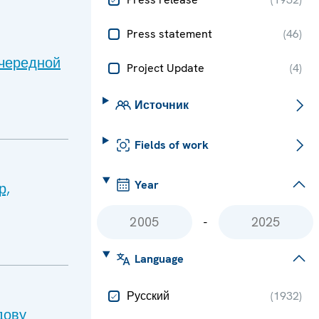
Press statement
(
46
)
очередной
Project Update
(
4
)
Источник
Fields of work
Year
р,
-
Language
Русский
(
1932
)
дову