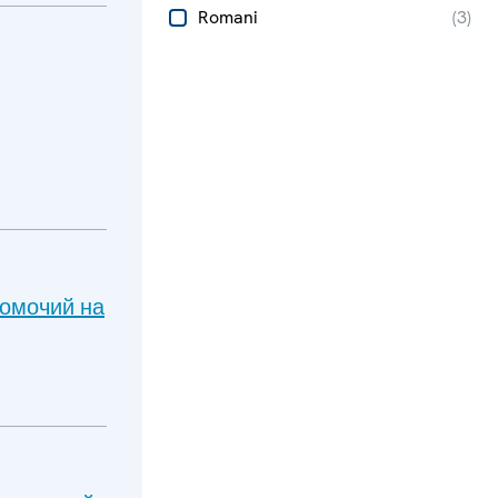
Romani
(
3
)
номочий на