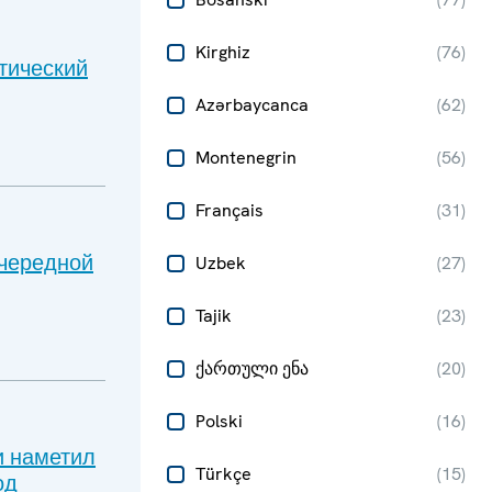
Kirghiz
(
76
)
тический
Azərbaycanca
(
62
)
Montenegrin
(
56
)
Français
(
31
)
очередной
Uzbek
(
27
)
Tajik
(
23
)
ქართული ენა
(
20
)
Polski
(
16
)
и наметил
Türkçe
(
15
)
од