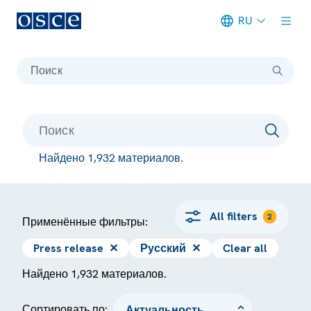
RU
Meta navigation
Поиск
Найдено 1,932 материалов.
All filters
2
Применённые фильтры:
Press release
✕
Русский
✕
Clear all
Найдено 1,932 материалов.
Сортировать по: