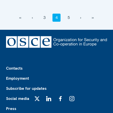
‹‹
‹
3
4
5
›
››
Footer
Contacts
Employment
Subscribe for updates
Social media
X
LinkedIn
Facebook
Instagram
Press