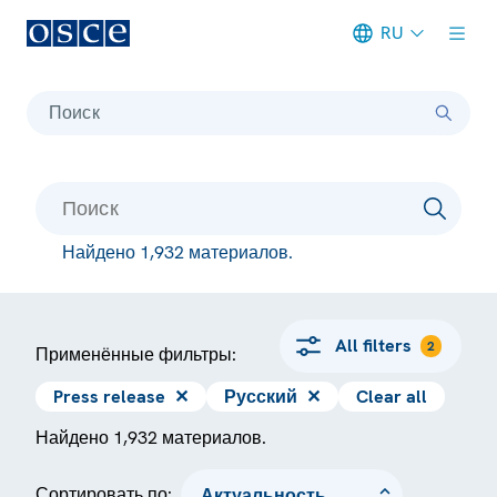
RU
Meta navigation
Поиск
Найдено 1,932 материалов.
All filters
2
Применённые фильтры:
Press release
✕
Русский
✕
Clear all
Найдено 1,932 материалов.
Сортировать по: