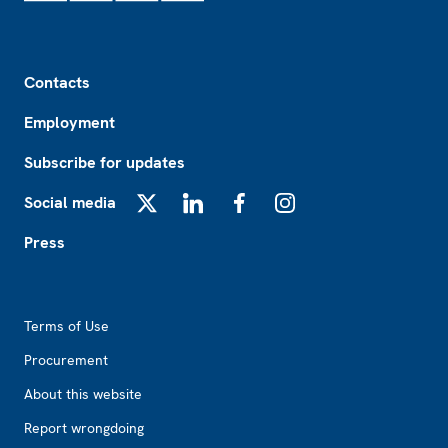
Footer
Contacts
Employment
Subscribe for updates
Social media
X
LinkedIn
Facebook
Instagram
Press
Footer2
Terms of Use
Procurement
About this website
Report wrongdoing