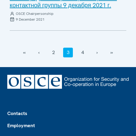
контактной группы 9 декабря 2021 г.
OSCE Chairpersonship
9 December 2021
‹‹
‹
2
3
4
›
››
Footer
Contacts
Employment