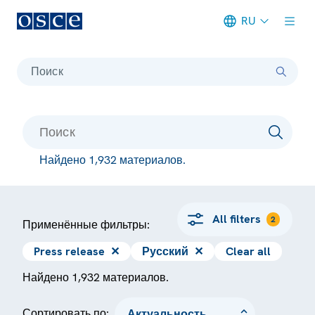
RU
Meta navigation
Поиск
Найдено 1,932 материалов.
All filters
2
Применённые фильтры:
Press release
✕
Русский
✕
Clear all
Найдено 1,932 материалов.
Сортировать по: