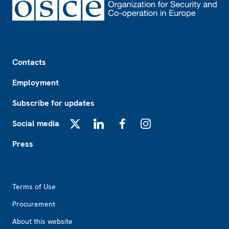
Footer
Contacts
Employment
Subscribe for updates
Social media
X
LinkedIn
Facebook
Instagram
Press
Footer2
Terms of Use
Procurement
About this website