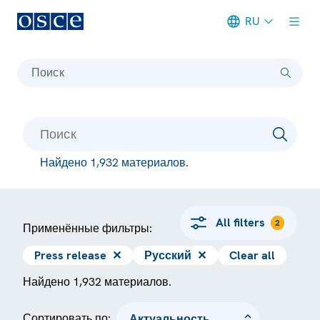
RU
Meta navigation
Поиск
Найдено 1,932 материалов.
All filters
2
Применённые фильтры:
Press release
✕
Русский
✕
Clear all
Найдено 1,932 материалов.
Сортировать по: