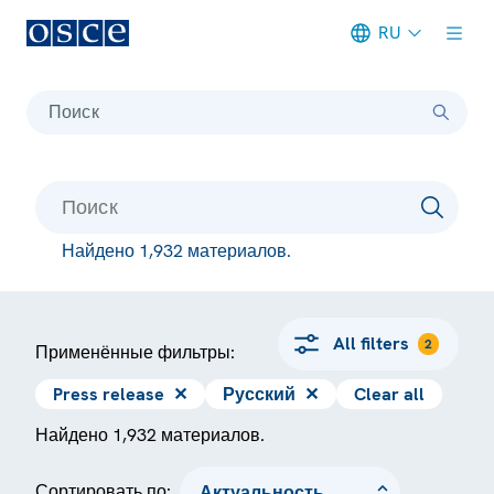
RU
Meta navigation
Поиск
Найдено 1,932 материалов.
All filters
2
Применённые фильтры:
Press release
✕
Русский
✕
Clear all
Найдено 1,932 материалов.
Сортировать по: