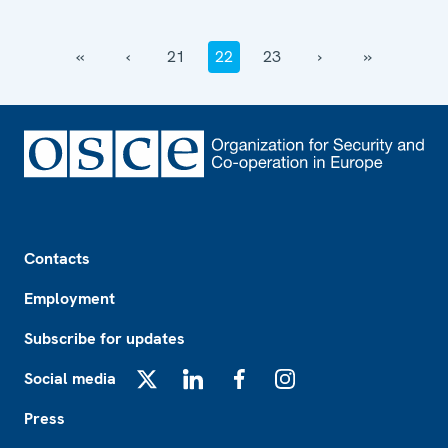
‹‹
‹
21
22
23
›
››
Footer
Contacts
Employment
Subscribe for updates
Social media
X
LinkedIn
Facebook
Instagram
Press