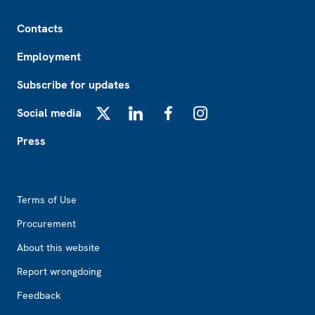
Footer
Contacts
Employment
Subscribe for updates
Social media
X
LinkedIn
Facebook
Instagram
Press
Footer2
Terms of Use
Procurement
About this website
Report wrongdoing
Feedback