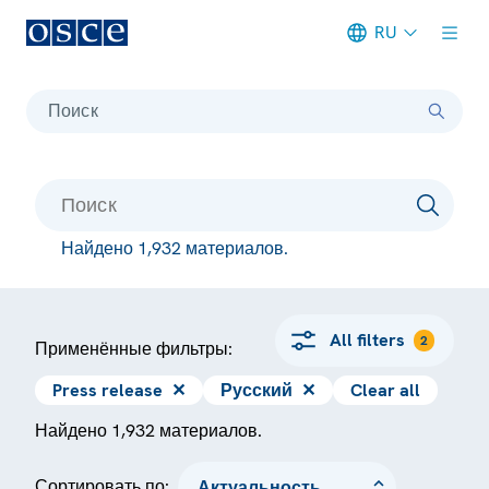
RU
Meta navigation
Поиск
Найдено 1,932 материалов.
All filters
2
Применённые фильтры:
Press release
✕
Русский
✕
Clear all
Найдено 1,932 материалов.
Сортировать по: