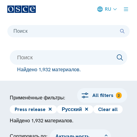
RU
Meta navigation
Поиск
Найдено 1,932 материалов.
All filters
2
Применённые фильтры:
Press release
✕
Русский
✕
Clear all
Найдено 1,932 материалов.
Сортировать по: