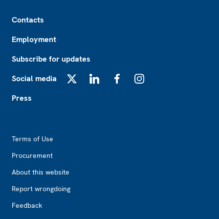
Footer
Contacts
Employment
Subscribe for updates
Social media
X
LinkedIn
Facebook
Instagram
Press
Footer2
Terms of Use
Procurement
About this website
Report wrongdoing
Feedback