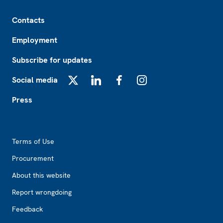
Footer
Contacts
Employment
Subscribe for updates
Social media
X
LinkedIn
Facebook
Instagram
Press
Footer2
Terms of Use
Procurement
About this website
Report wrongdoing
Feedback