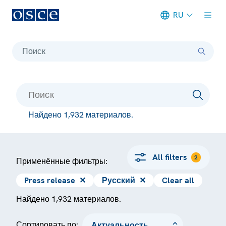
RU
Meta navigation
Поиск
Найдено 1,932 материалов.
All filters
2
Применённые фильтры:
Press release
✕
Русский
✕
Clear all
Найдено 1,932 материалов.
Сортировать по: